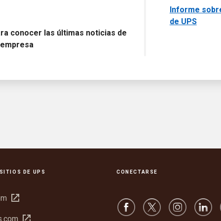
Informe sobr
de UPS
ra conocer las últimas noticias de
a empresa
SITIOS DE UPS
CONECTARSE
Abrir
om
en
Abrir
s.com
una