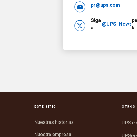
pr@ups.com
Siga
pa
@UPS_News
a
l
ESTE SITIO
OTROS 
Nuestras historias
UPS.c
Nuestra empresa
UPSer