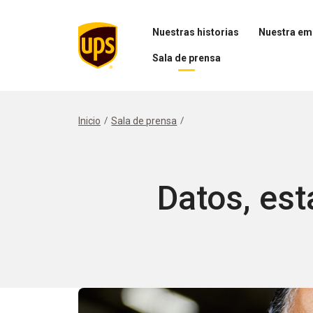
Nuestras historias
Nuestra em
Abrir
Abrir
Sala de prensa
el
el
menú
menú
Abrir
Nuestras
Nuestra
el
historias
empresa
menú
Sala
Inicio
Sala de prensa
de
prensa
Datos, est