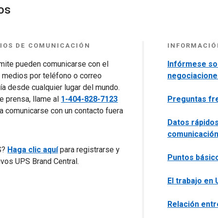
os
DIOS DE COMUNICACIÓN
INFORMACIÓ
ímite pueden comunicarse con el
Infórmese so
 medios por teléfono o correo
negociacione
día desde cualquier lugar del mundo.
 prensa, llame al
1-404-828-7123
Preguntas fr
ra comunicarse con un contacto fuera
Datos rápidos
comunicació
PS?
Haga clic aquí
para registrarse y
Puntos básic
tivos UPS Brand Central.
El trabajo en
Relación ent