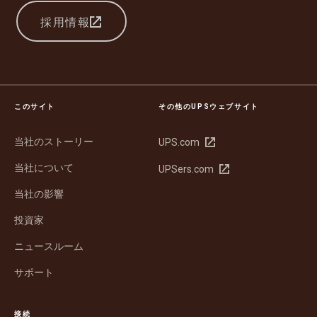
採用情報
このサイト
その他のUPSウェブサイト
当社のストーリー
新
UPS.com
し
当社について
新
UPSers.com
い
し
ウ
当社の影響
い
ィ
ウ
ン
投資家
ィ
ド
ン
ウ
ニュースルーム
ド
で
サポート
ウ
開
で
く
開
接続
く