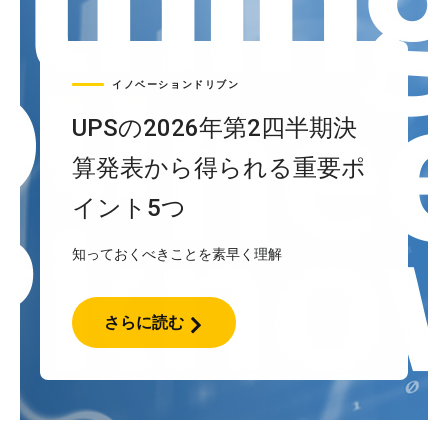
イノベーションドリブン
UPSの2026年第2四半期決
算発表から得られる重要ポ
イント5つ
知っておくべきことを素早く理解
さらに読む
UPS
の
2026
年
第
2