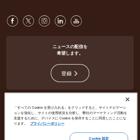
ニュースの配信を
希望します。
登録
違法行為から身を守る
ご利用規約
ウェブサイト使用条件
プライバシー通知
Cookie設定
「すべての Cookie を受け入れる」をクリックすると、サイトナビゲーシ
ョンを強化し、サイトの使用状況を分析し、弊社のマーケティング活動を
支援するために、デバイスに Cookie を保存することに同意したことにな
Copyright ©1994 - 2026 United Parcel Service of America, Inc. All rights
ります。
プライバシーポリシー
reserved. Eメールの配信停止をご希望の場合は
こちらから登録を解除してください
Cookie 設定