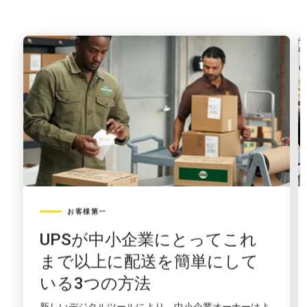
四
半
期
決
算
発
表
か
ら
得
ら
れ
る
重
要
お客様第一
ポ
イ
UPSが中小企業にとってこれ
ン
まで以上に配送を簡単にして
ト
5
いる3つの方法
つ
新しいデジタルツールにより、中小企業オーナーはよ