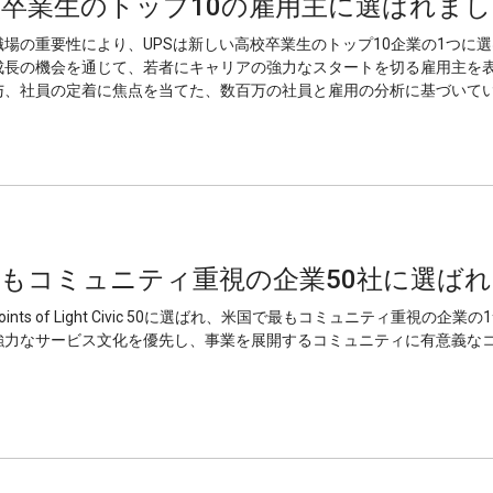
校卒業生のトップ10の雇用主に選ばれま
場の重要性により、UPSは新しい高校卒業生のトップ10企業の1つに
成長の機会を通じて、若者にキャリアの強力なスタートを切る雇用主を
与、社員の定着に焦点を当てた、数百万の社員と雇用の分析に基づいて
最もコミュニティ重視の企業50社に選ば
oints of Light Civic 50に選ばれ、米国で最もコミュニティ重視の
強力なサービス文化を優先し、事業を展開するコミュニティに有意義な