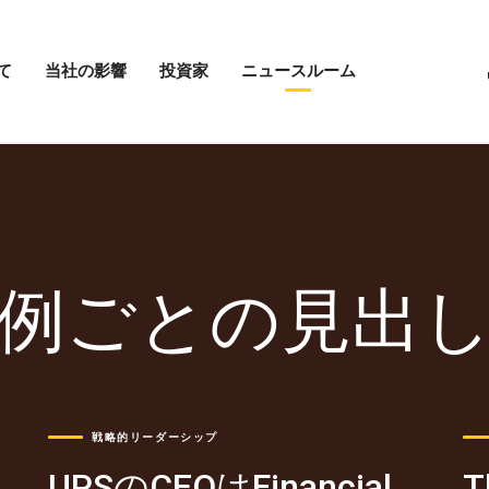
て
当社の影響
投資家
ニュースルーム
「当
投
ニ
社
資
ュ
の
家
ー
影
メ
ス
響」
ニ
ル
メ
ュ
ー
ニ
ー
ム
ュ
を
の
ー
開
メ
を
く
ニ
例ごとの見出
開
ュ
く
ー
を
開
く
戦略的リーダーシップ
さ
UPSのCEOはFinancial
T