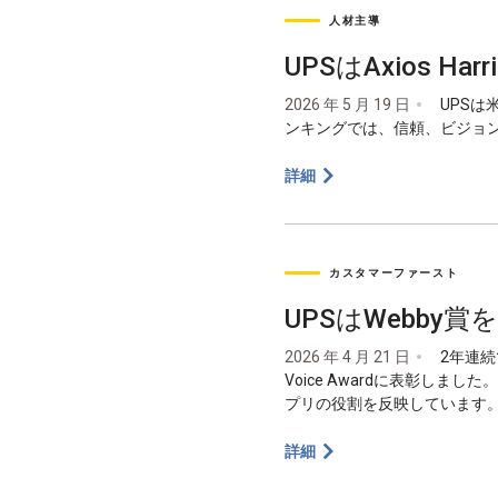
人材主導
UPSはAxios Harr
2026 年 5 月 19 日
UPSは米
ンキングでは、信頼、ビジョ
詳細
カスタマーファースト
UPSはWebby賞
2026 年 4 月 21 日
2年連続で
Voice Awardに表彰し
プリの役割を反映しています
詳細