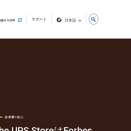
リ
サポート
同
ups.com
日本語
ン
じ
ク
ウ
を
ィ
新
ン
し
ド
い
ウ
ウ
で
ィ
開
ン
く
ド
し
ウ
で
開
く
全米第1位に
he UPS StoreはForbes