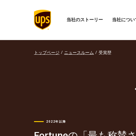
当社のストーリー
当社につい
当
「当
社
社
の
に
ス
つ
ト
い
トップページ
ニュースルーム
受賞歴
ー
て」
リ
メ
ー
ニ
の
ュ
メ
ー
ニ
を
ュ
開
ー
く
を
開
く
2022年以降
Fortuneの「最も称賛