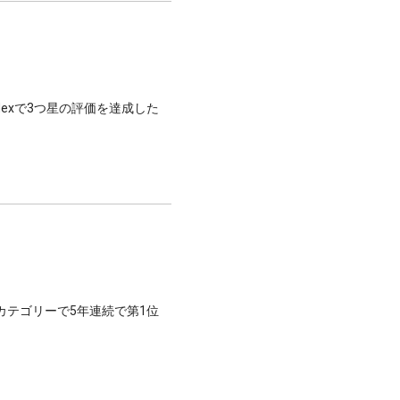
afety Indexで3つ星の評価を達成した
。
カテゴリーで5年連続で第1位