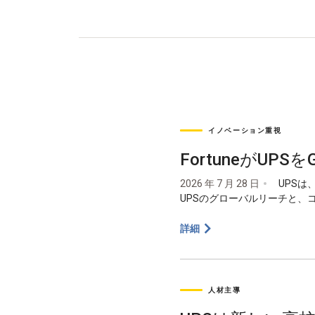
イノベーション重視
FortuneがUPSを
2026 年 7 月 28 日
UPSは
UPSのグローバルリーチと
詳細
人材主導