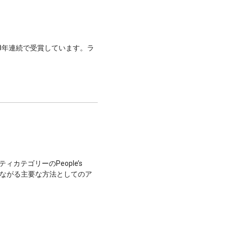
100で8年連続で受賞しています。ラ
。
リティカテゴリーのPeople’s
とつながる主要な方法としてのア