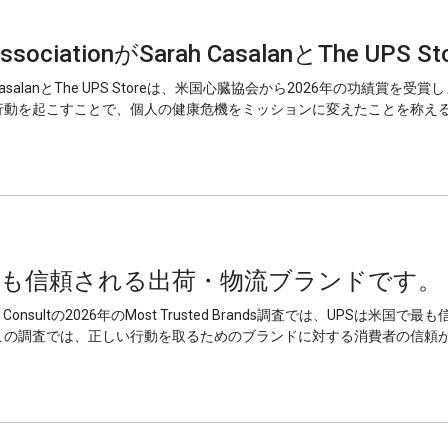
 AssociationがSarah CasalanとThe UPS 
 CasalanとThe UPS Storeは、米国心臓協会から2026年の功績賞
行動を起こすことで、個人の健康危機をミッションに変えたことを称え
最も信頼される出荷・物流ブランドです。
ng Consultの2026年のMost Trusted Brands調査では、UPSは
この調査では、正しい行動を取るためのブランドに対する消費者の信頼