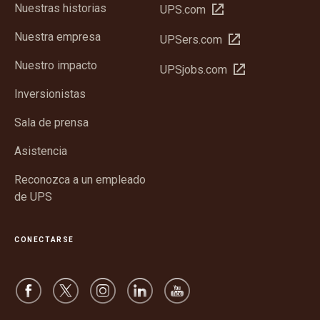
Nuestras historias
Abrir
UPS.com
en
Nuestra empresa
Abrir
UPSers.com
una
en
ventana
Nuestro impacto
Abrir
UPSjobs.com
una
nueva
en
ventana
Inversionistas
una
nueva
ventana
Sala de prensa
nueva
Asistencia
Reconozca a un empleado
de UPS
CONECTARSE