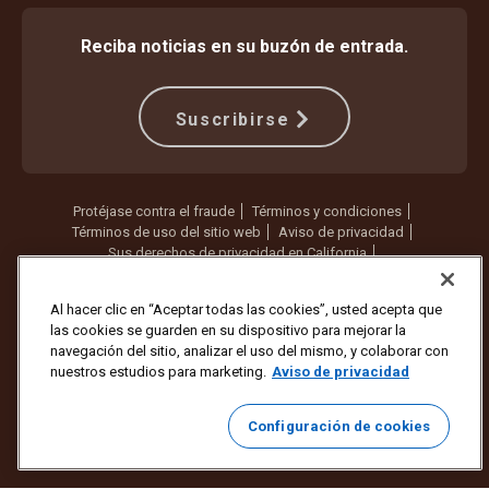
Reciba noticias en su buzón de entrada.
Suscribirse
Protéjase contra el fraude
Términos y condiciones
Términos de uso del sitio web
Aviso de privacidad
Sus derechos de privacidad en California
Configuración de cookies
No vender ni compartir mi información personal
Al hacer clic en “Aceptar todas las cookies”, usted acepta que
las cookies se guarden en su dispositivo para mejorar la
Copyright ©1994 - 2026 United Parcel Service of America, Inc. Todos
navegación del sitio, analizar el uso del mismo, y colaborar con
los derechos reservados. ¿Ya no quiere recibir actualizaciones por
nuestros estudios para marketing.
Aviso de privacidad
correo electrónico?
Cancelar la suscripción aquí
Para actualizar todas las demás preferencias de correo electrónico o
Configuración de cookies
cancelar la suscripción a los correos electrónicos de marketing de
UPS,
haga clic aquí
.