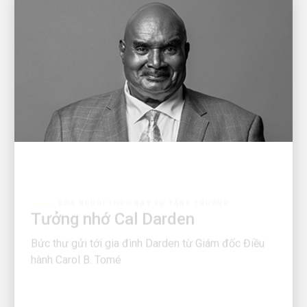
CON NGƯỜI THÚC ĐẨY SỰ TĂNG TRƯỞNG
Tưởng nhớ Cal Darden
Bức thư gửi tới gia đình Darden từ Giám đốc Điều
hành Carol B. Tomé