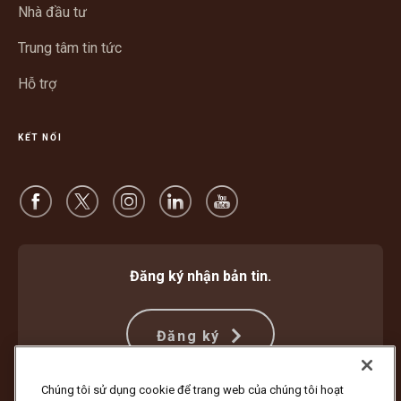
mới
Nhà đầu tư
Trung tâm tin tức
Hỗ trợ
KẾT NỐI
Đăng ký nhận bản tin.
Đăng ký
Chúng tôi sử dụng cookie để trang web của chúng tôi hoạt