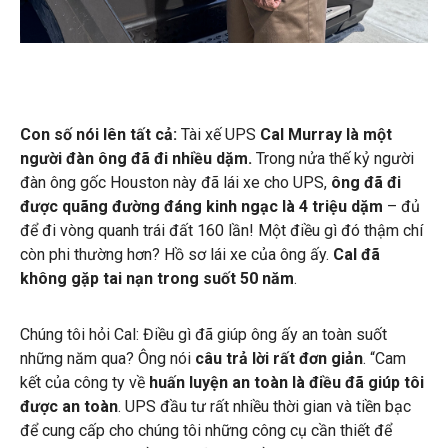
Con số nói lên tất cả:
Tài xế UPS
Cal Murray là một
người đàn ông đã đi nhiều dặm.
Trong nửa thế kỷ người
đàn ông gốc Houston này đã lái xe cho UPS,
ông đã đi
được quãng đường đáng kinh ngạc là 4 triệu dặm
– đủ
để đi vòng quanh trái đất 160 lần! Một điều gì đó thậm chí
còn phi thường hơn? Hồ sơ lái xe của ông ấy.
Cal đã
không gặp tai nạn trong suốt 50 năm
.
Chúng tôi hỏi Cal: Điều gì đã giúp ông ấy an toàn suốt
những năm qua? Ông nói
câu trả lời rất đơn giản
. “Cam
kết của công ty về
huấn luyện an toàn là điều đã giúp tôi
được an toàn
. UPS đầu tư rất nhiều thời gian và tiền bạc
để cung cấp cho chúng tôi những công cụ cần thiết để