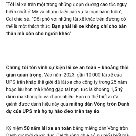
“Tôi lái xe trên một trong những đoạn đường cao tốc nguy
hiểm nhất ở Mỹ và chứng kiến ​​các vụ tai nạn hàng tuần”,
Cal chia sẻ.. “Đối phó với những tài xế khác trên đường có
thể là một thách thức.
Bạn phải lái xe không chỉ cho bản
thân mà còn cho người khác
”.
Chúng tôi tôn vinh sự kiện lái xe an toàn – khoảng thời
gian quan trọng.
Vào năm 2023, gần 10.000 tài xế của
UPS trên khắp thế giới đã lái xe cho công ty trong 25 năm
hoặc lâu hơn mà không gặp tai nạn, tức là khoảng
1,5 tỷ
dặm
mà không bị va chạm nhiều. Bạn có thể biết ai đã
giành được danh hiệu này qua
miếng dán Vòng tròn Danh
dự của UPS mà họ tự hào đeo trên tay áo
.
Kỷ niệm
50 năm lái xe an toàn
bằng miếng dán Vòng tròn
Danh dự mới được đúc, Cal thường chia sẻ sự hiểu biết mà