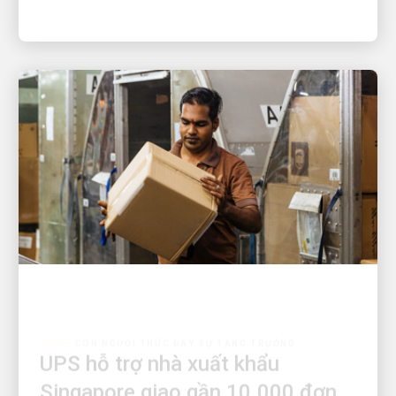
CON NGƯỜI THÚC ĐẨY SỰ TĂNG TRƯỞNG
UPS hỗ trợ nhà xuất khẩu
Singapore giao gần 10.000 đơn
hàng dù chịu nhiều áp lực lớn