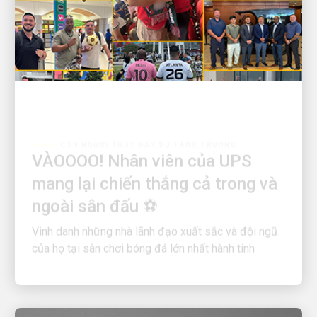
CON NGƯỜI THÚC ĐẨY SỰ TĂNG TRƯỞNG
VÀOOOO! Nhân viên của UPS
mang lại chiến thắng cả trong và
ngoài sân đấu ⚽
Vinh danh những nhà lãnh đạo xuất sắc và đội ngũ
của họ tại sân chơi bóng đá lớn nhất hành tinh