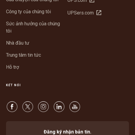
UPS.com
trong
Công ty của chúng tôi
Mở
UPSers.com
cửa
trong
sổ
Sức ảnh hưởng của chúng
cửa
mới
tôi
sổ
mới
Nhà đầu tư
Trung tâm tin tức
Hỗ trợ
KẾT NỐI
Đăng ký nhận bản tin.