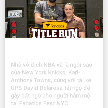
COI KHÁCH HÀNG LÀ ƯU TIÊN HÀNG ĐẦU
Nhà vô địch NBA và là ngôi sao
của New York Knicks, Karl-
Anthony Towns, cùng với tài xế
UPS David Delarosa tái ngộ để
gây bất ngờ cho người hâm mộ
tại Fanatics Fest NYC.
Fanatics xin giới thiệu: 'Title Run' do UPS vận