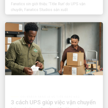
chuyển, Fanatics Studios sản xuất
COI KHÁCH HÀNG LÀ ƯU TIÊN HÀNG ĐẦU
3 cách UPS giúp việc vận chuyển
hàng hóa trở nên dễ dàng hơn