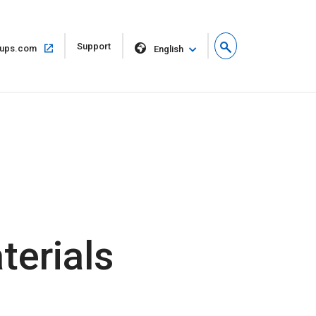
Open
Support
Open
ups.com
English
in
in
new
same
window
window
terials