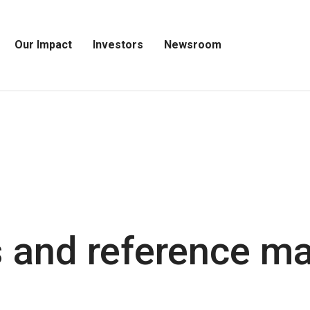
Our Impact
Investors
Newsroom
Open
Open
Open
Our
Investors
Newsroom
Impact
Menu
Menu
Menu
 and reference ma