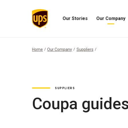
Our Stories
Our Company
Open
Open
Our
Our
Stories
Company
Menu
Menu
Home
Our Company
Suppliers
SUPPLIERS
Coupa guides