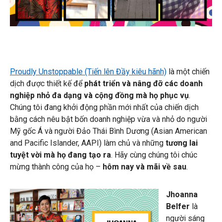
Proudly Unstoppable (Tiến lên Đầy kiêu hãnh)
là một chiến
dịch được thiết kế để
phát triển và nâng đỡ các doanh
nghiệp nhỏ đa dạng và cộng đồng mà họ phục vụ
.
Chúng tôi đang khởi động phần mới nhất của chiến dịch
bằng cách nêu bật bốn doanh nghiệp vừa và nhỏ do người
Mỹ gốc Á và người Đảo Thái Bình Dương (Asian American
and Pacific Islander, AAPI) làm chủ và những
tương lai
tuyệt vời mà họ đang tạo ra
. Hãy cùng chúng tôi chúc
mừng thành công của họ –
hôm nay và mãi về sau
.
Jhoanna
Belfer
là
người sáng