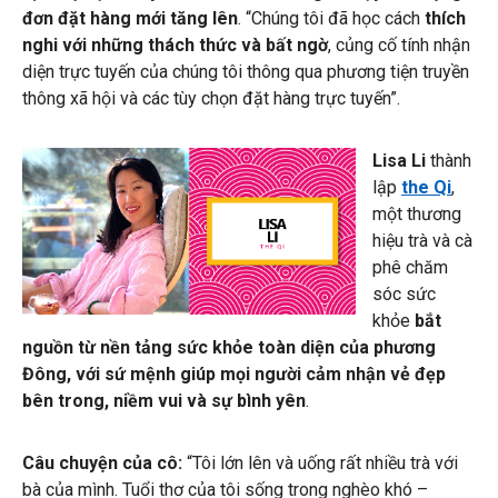
đơn đặt hàng mới tăng lên
. “Chúng tôi đã học cách
thích
nghi với những thách thức và bất ngờ
, củng cố tính nhận
diện trực tuyến của chúng tôi thông qua phương tiện truyền
thông xã hội và các tùy chọn đặt hàng trực tuyến”.
Lisa Li
thành
lập
the Qi
,
một thương
hiệu trà và cà
phê chăm
sóc sức
khỏe
bắt
nguồn từ nền tảng sức khỏe toàn diện của phương
Đông, với sứ mệnh giúp mọi người cảm nhận vẻ đẹp
bên trong, niềm vui và sự bình yên
.
Câu chuyện của cô:
“Tôi lớn lên và uống rất nhiều trà với
bà của mình. Tuổi thơ của tôi sống trong nghèo khó –