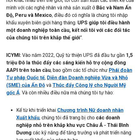
nơi khác nhau trên thế giới, tôi còn sản xuất các thiết kế của
mình với các nghệ nhân và nhà sản xuất ở
Bắc và Nam Ấn
Độ, Peru và Mexico
, điều đó có nghĩa là chúng tôi nhập
khẩu xuyên biên giới hàng tháng.
UPS giúp tôi điều hành
một doanh nghiệp toàn cầu, kết nối tôi với các đối tác
của chúng tôi trên khắp thế giới
”.
ICYMI:
Vào năm 2022, Quỹ từ thiện UPS đã đầu tư gần
1,5
triệu Đô la thúc đẩy các sáng kiến hỗ trợ cộng đồng
AAPI trên toàn cầu
, bao gồm các tổ chức như
Phái đoàn
Tư pháp Quốc tế
,
Diễn đàn Doanh nghiệp Vừa và Nhỏ
(SME) của Ấn Độ
và
Thúc đẩy Công lý cho Người Mỹ
gốc Á
. Và còn nhiều điều nữa mà chúng tôi tự hào:
Kể từ khi triển khai
Chương trình Nữ doanh nhân
Xuất khẩu
, chúng tôi đã trang bị cho
các doanh
nghiệp nhỏ trên khắp khu vực Châu Á - Thái Bình
Dương
các kỹ năng để tăng trưởng và phát triển năng