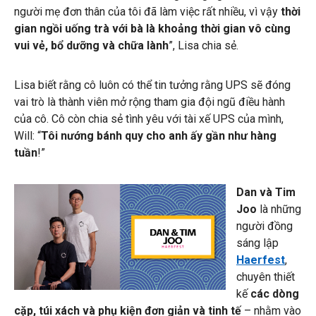
người mẹ đơn thân của tôi đã làm việc rất nhiều, vì vậy
thời
gian ngồi uống trà với bà là khoảng thời gian vô cùng
vui vẻ, bổ dưỡng và chữa lành
”, Lisa chia sẻ.
Lisa biết rằng cô luôn có thể tin tưởng rằng UPS sẽ đóng
vai trò là thành viên mở rộng tham gia đội ngũ điều hành
của cô. Cô còn chia sẻ tình yêu với tài xế UPS của mình,
Will: “
Tôi nướng bánh quy cho anh ấy gần như hàng
tuần
!”
Dan và Tim
Joo
là những
người đồng
sáng lập
Haerfest
,
chuyên thiết
kế
các dòng
cặp, túi xách và phụ kiện đơn giản và tinh tế
– nhằm vào