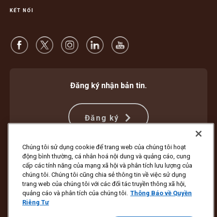
KẾT NỐI
Đăng ký nhận bản tin.
Đăng ký
Chúng tôi sử dụng cookie để trang web của chúng tôi hoạt
động bình thường, cá nhân hoá nội dung và quảng cáo, cung
Bảo vệ Chống Lừa đảo
Điều khoản và Điều kiện
cấp các tính năng của mạng xã hội và phân tích lưu lượng của
Điều Khoản Sử Dụng Trang Web
Thông Báo về Quyền Riêng Tư
chúng tôi. Chúng tôi cũng chia sẻ thông tin về việc sử dụng
Cài đặt Cookie
trang web của chúng tôi với các đối tác truyền thông xã hội,
quảng cáo và phân tích của chúng tôi.
Thông Báo về Quyền
Bản quyền ©1994 - 2026 United Parcel Service of America, Inc. Bảo lưu
Riêng Tư
mọi quyền. Bạn không muốn nhận tin tức cập nhật qua email?
Hủy đăng ký tại đây