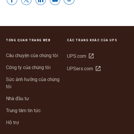
TỔNG QUAN TRANG WEB
CÁC TRANG KHÁC CỦA UPS
Câu chuyện của chúng tôi
Mở
UPS.com
trong
Công ty của chúng tôi
Mở
UPSers.com
cửa
trong
sổ
Sức ảnh hưởng của chúng
cửa
mới
tôi
sổ
mới
Nhà đầu tư
Trung tâm tin tức
Hỗ trợ