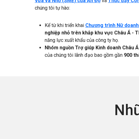
Vừa và Nhỏ (SME) của Ấn Độ
và
Thúc đẩy Côn
chúng tôi tự hào:
Kể từ khi triển khai
Chương trình Nữ doanh
nghiệp nhỏ trên khắp khu vực Châu Á - 
năng lực xuất khẩu của công ty họ.
Nhóm nguồn Trợ giúp Kinh doanh Châu Á
của chúng tôi lãnh đạo bao gồm gần
900 th
Nhữ