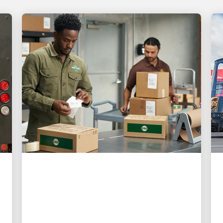
COI KHÁCH HÀNG LÀ ƯU TIÊN HÀNG
ĐẦU
3 cách UPS giúp việc vận
chuyển hàng hóa trở nên