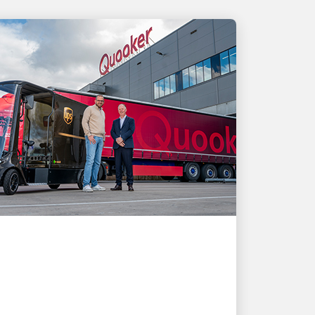
COI KHÁCH HÀNG LÀ ƯU TIÊN HÀNG
ĐẦU
Giải pháp vận chuyển của
UPS hỗ trợ sự phát triển