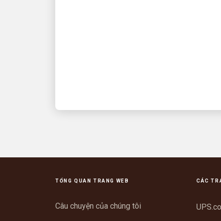
Anthony Towns and UPS
driver David Delarosa
reunite to surprise fans at
Fanatics Fest NYC
Fanatics xin giới thiệu: 'Title Run' do UPS
vận chuyển, Fanatics Studios sản xuất
TỔNG QUAN TRANG WEB
CÁC TR
Câu chuyện của chúng tôi
UPS.c