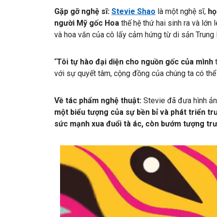
Gặp gỡ nghệ sĩ:
Stevie Shao
là một nghệ sĩ,
họ
người Mỹ gốc Hoa
thế hệ thứ hai sinh ra và lớn
và hoa văn của cô lấy cảm hứng từ di sản Trung H
“
Tôi tự hào đại diện cho nguồn gốc của mình
t
với sự quyết tâm, cộng đồng của chúng ta có thể p
Về tác phẩm nghệ thuật:
Stevie đã đưa hình ản
một biểu tượng của sự bền bỉ và phát triển tr
sức mạnh xua đuổi tà ác, còn bướm tượng tr