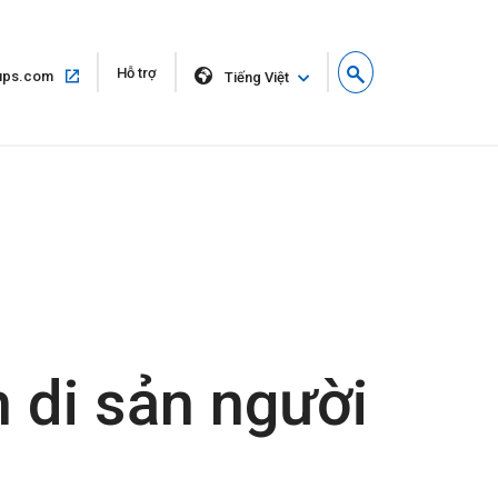
Mở
Hỗ trợ
Mở
ups.com
Tiếng Việt
trong
trong
cửa
cùng
sổ
một
mới
cửa
sổ
n di sản người