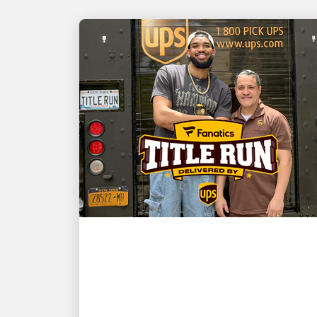
COI KHÁCH HÀNG LÀ ƯU TIÊN HÀNG
ĐẦU
NBA champion and New
York Knicks star Karl-