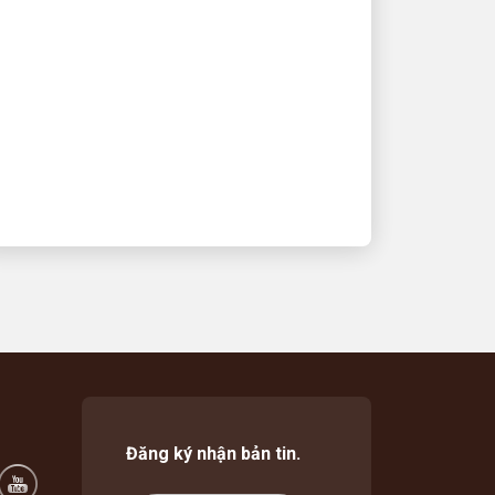
và nhu cầu khách hàng
của Quooker như thế
nào?
Khám phá câu chuyện về sự đổi mới và
hợp tác
Đăng ký nhận bản tin.