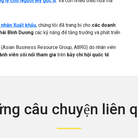
g lý cho Người Mỹ gốc Á
. Và còn nhiều điều nữa mà
 nhân Xuất khẩu
, chúng tôi đã trang bị cho
các doanh
Thái Bình Dương
các kỹ năng để tăng trưởng và phát triển
(Asian Business Resource Group, ABRG) do nhân viên
ành viên sôi nổi tham gia
trên
bảy chi hội quốc tế
.
ng câu chuyện liên 