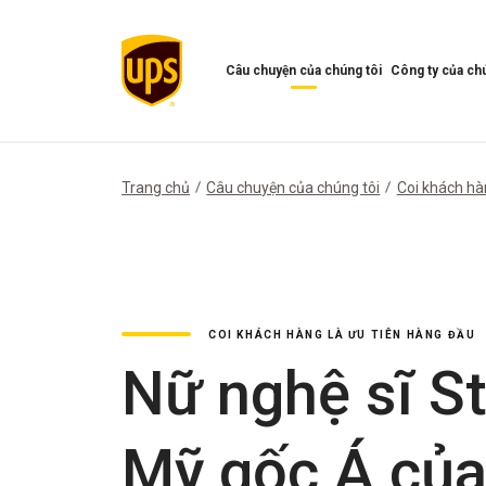
Câu chuyện của chúng tôi
Công ty của chú
Mở
Mở
menu
Menu
Câu
công
chuyện
ty
của
của
Trang chủ
Câu chuyện của chúng tôi
Coi khách hà
chúng
chúng
tôi
tôi
COI KHÁCH HÀNG LÀ ƯU TIÊN HÀNG ĐẦU
Nữ nghệ sĩ St
Mỹ gốc Á của