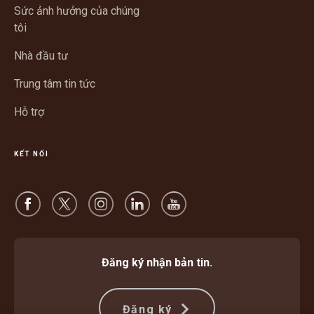
trong
sổ
Sức ảnh hưởng của chúng
cửa
mới
tôi
sổ
mới
Nhà đầu tư
Trung tâm tin tức
Hỗ trợ
KẾT NỐI
Đăng ký nhận bản tin.
Đăng ký