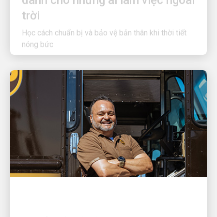
trời
Học cách chuẩn bị và bảo vệ bản thân khi thời tiết
nóng bức
HÃNG SỞ TUYỆT VỜI
Luôn chú ý giữ an toàn: Rene