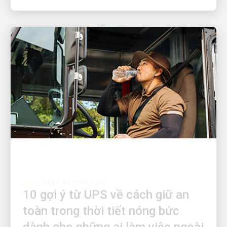
HÃNG SỞ TUYỆT VỜI
10 gợi ý từ UPS về cách giữ an
toàn trong thời tiết nóng bức
dành cho những ai làm việc ngoài