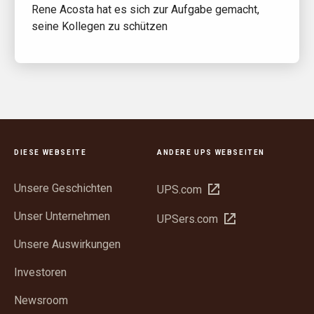
Rene Acosta hat es sich zur Aufgabe gemacht,
seine Kollegen zu schützen
DIESE WEBSEITE
ANDERE UPS WEBSEITEN
Unsere Geschichten
In
UPS.com
neuem
Unser Unternehmen
In
UPSers.com
Fenster
neuem
öffnen
Unsere Auswirkungen
Fenster
öffnen
Investoren
Newsroom