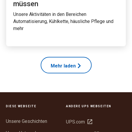
müssen
Unsere Aktivitäten in den Bereichen
Automatisierung, Kühlkette, häusliche Pflege und
mehr
Mehr laden
DIESE WEBSEITE
ANDERE UPS WEBSEITEN
Unsere Geschichten
In
UPS.com
neuem