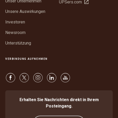
Unser Unternehmen
In
UPSers.com
Fenster
neuem
öffnen
Unsere Auswirkungen
Fenster
öffnen
Investoren
Newsroom
Unterstützung
VERBINDUNG AUFNEHMEN
Erhalten Sie Nachrichten direkt in Ihrem
Posteingang.