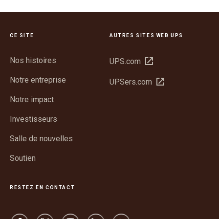
CE SITE
AUTRES SITES WEB UPS
Nos histoires
Ouvrir
UPS.com
dans
Notre entreprise
Ouvrir
UPSers.com
une
dans
nouvelle
Notre impact
une
fenêtre
nouvelle
Investisseurs
fenêtre
Salle de nouvelles
Soutien
RESTEZ EN CONTACT