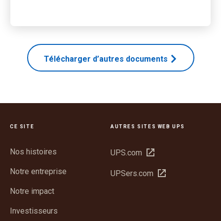
Télécharger d’autres documents
CE SITE
AUTRES SITES WEB UPS
Nos histoires
Ouvrir
UPS.com
dans
Notre entreprise
Ouvrir
UPSers.com
une
dans
nouvelle
Notre impact
une
fenêtre
nouvelle
Investisseurs
fenêtre