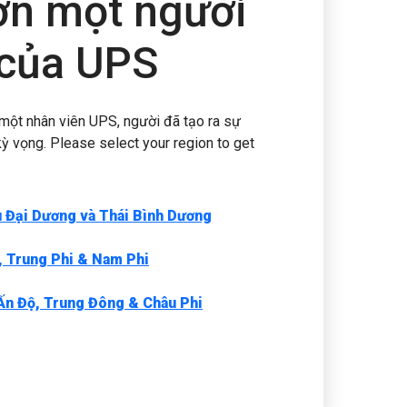
n một người
của UPS
 một nhân viên UPS, người đã tạo ra sự
kỳ vọng. Please select your region to get
u Đại Dương và Thái Bình Dương
, Trung Phi & Nam Phi
 Ấn Độ, Trung Đông & Châu Phi