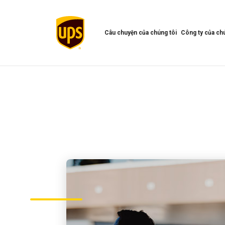
Câu chuyện của chúng tôi
Công ty của chú
Mở
Mở
menu
Menu
Câu
công
chuyện
ty
của
của
chúng
chúng
tôi
tôi