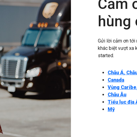
Cảm ơ
hùng 
Gửi lời cảm ơn tới
khác biệt vượt xa 
started.
Châu Á, Châ
Canada
Vùng Caribe
Châu Âu
Tiểu lục địa
Mỹ