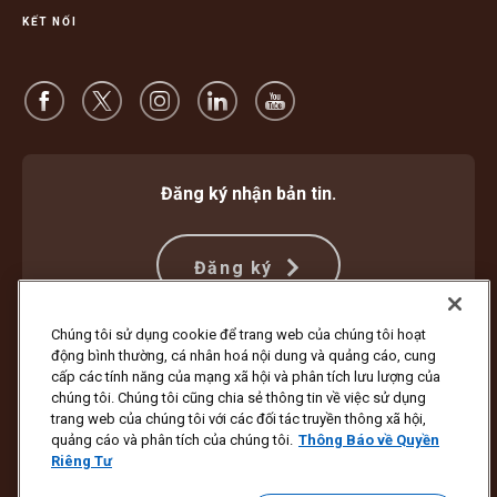
KẾT NỐI
Đăng ký nhận bản tin.
Đăng ký
Chúng tôi sử dụng cookie để trang web của chúng tôi hoạt
động bình thường, cá nhân hoá nội dung và quảng cáo, cung
Bảo vệ Chống Lừa đảo
Điều khoản và Điều kiện
cấp các tính năng của mạng xã hội và phân tích lưu lượng của
Điều Khoản Sử Dụng Trang Web
Thông Báo về Quyền Riêng Tư
chúng tôi. Chúng tôi cũng chia sẻ thông tin về việc sử dụng
Cài đặt Cookie
trang web của chúng tôi với các đối tác truyền thông xã hội,
quảng cáo và phân tích của chúng tôi.
Thông Báo về Quyền
Bản quyền ©1994 - 2026 United Parcel Service of America, Inc. Bảo lưu
Riêng Tư
mọi quyền. Bạn không muốn nhận tin tức cập nhật qua email?
Hủy đăng ký tại đây