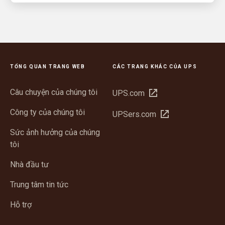
TỔNG QUAN TRANG WEB
CÁC TRANG KHÁC CỦA UPS
Câu chuyện của chúng tôi
Mở
UPS.com
trong
Công ty của chúng tôi
Mở
UPSers.com
cửa
trong
sổ
Sức ảnh hưởng của chúng
cửa
mới
tôi
sổ
mới
Nhà đầu tư
Trung tâm tin tức
Hỗ trợ