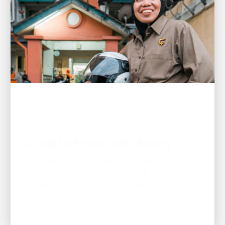
CON NGƯỜI THÚC ĐẨY SỰ TĂNG TRƯỞNG
Có mặt trên mọi nẻo đường
Nhân viên UPS kỳ cựu Hasniza Hashim lái xe qua
những con phố đông đúc. Cô là nữ tài xế giao hàng
duy nhất ở Khu vực Châu Á Thái Bình Dương.