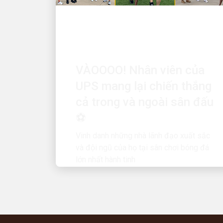
CON NGƯỜI THÚC ĐẨY SỰ TĂNG
TRƯỞNG
VÀOOOO! Nhân viên của
UPS mang lại chiến thắng
cả trong và ngoài sân đấu
⚽
Vinh danh những nhà lãnh đạo xuất sắc
và đội ngũ của họ tại sân chơi bóng đá
lớn nhất hành tinh