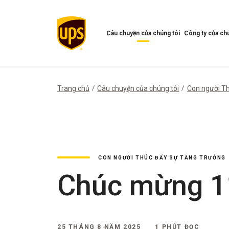
Câu chuyện của chúng tôi
Công ty của chú
Mở
Mở
menu
Menu
Câu
công
chuyện
ty
của
của
Trang chủ
Câu chuyện của chúng tôi
Con người Th
chúng
chúng
tôi
tôi
CON NGƯỜI THÚC ĐẨY SỰ TĂNG TRƯỞNG
Chúc mừng 1
25 THÁNG 8 NĂM 2025
1 PHÚT ĐỌC