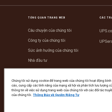
TỔNG QUAN TRANG WEB
CÁC TR
Câu chuyện của chúng tôi
UPS.c
Công ty của chúng tôi
UPSer
Sức ảnh hưởng của chúng tôi
Nhà đầu tư
Trung tâm tin tức
Hỗ trợ
Chúng tôi sử dụng cookie để trang web của chúng tôi hoạt động bình
cáo, cung cấp các tính năng của mạng xã hội và phân tích lưu lượng củ
thông tin về việc sử dụng trang web của chúng tôi với các đối tác truy
của chúng tôi.
Thông Báo về Quyền Riêng Tư
Bảo vệ Chống Lừa đảo
Điều khoản và Điều kiện
Bản quyền ©1994 - 2026 United Parcel Service of America,