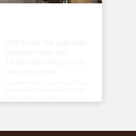
CON NGƯỜI THÚC ĐẨY SỰ TĂNG
TRƯỞNG
UPS hỗ trợ nhà xuất khẩu
Singapore giao gần
10.000 đơn hàng dù chịu
nhiều áp lực lớn
Giải pháp kho bãi và giao hàng tích hợp
giúp đảm bảo đơn hàng vẫn được vận
chuyển thông suốt dù nhu cầu tăng cao