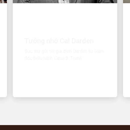
CON NGƯỜI THÚC ĐẨY SỰ TĂNG
TRƯỞNG
Tưởng nhớ Cal Darden
Bức thư gửi tới gia đình Darden từ Giám
đốc Điều hành Carol B. Tomé