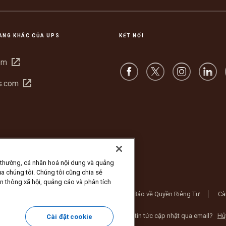
ANG KHÁC CỦA UPS
KẾT NỐI
Mở
om
trong
Mở
s.com
cửa
trong
sổ
cửa
mới
sổ
mới
 thường, cá nhân hoá nội dung và quảng
a chúng tôi. Chúng tôi cũng chia sẻ
ền thông xã hội, quảng cáo và phân tích
Điều Khoản Sử Dụng Trang Web
Thông Báo về Quyền Riêng Tư
Cà
 Inc. Bảo lưu mọi quyền. Bạn không muốn nhận tin tức cập nhật qua email?
Hủ
Cài đặt cookie