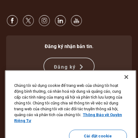
Đăng ký nhận bản tin.
Đăng ký
Chúng tôi sử dụng cookie để trang web của chúng tôi hoạt
động bình thường, cá nhân hoá nội dung và quảng cáo, cung
Bảo vệ Chống Lừa đảo
Điều khoản và Điều kiện
cấp các tính năng của mạng xã hội và phân tích lưu lượng của
Điều Khoản Sử Dụng Trang Web
Thông Báo về Quyền Riêng Tư
chúng tôi. Chúng tôi cũng chia sẻ thông tin về việc sử dụng
Cài đặt Cookie
trang web của chúng tôi với các đối tác truyền thông xã hội,
quảng cáo và phân tích của chúng tôi.
Thông Báo về Quyền
Bản quyền ©1994 - 2026 United Parcel Service of America, Inc.
Riêng Tư
Bảo lưu mọi quyền. Bạn không muốn nhận tin tức cập nhật qua
email?
Hủy đăng ký tại đây
Cài đặt cookie
Để cập nhật tất cả các tùy chọn email khác của UPS hoặc hủy