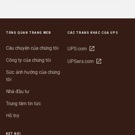
TỔNG QUAN TRANG WEB
CÁC TRANG KHÁC CỦA UPS
Câu chuyện của chúng tôi
Mở
UPS.com
trong
Công ty của chúng tôi
Mở
UPSers.com
cửa
trong
sổ
Sức ảnh hưởng của chúng
cửa
mới
tôi
sổ
mới
Nhà đầu tư
Trung tâm tin tức
Hỗ trợ
KẾT NỐI