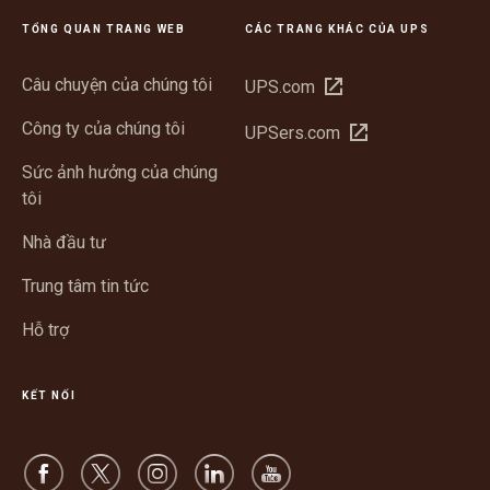
TỔNG QUAN TRANG WEB
CÁC TRANG KHÁC CỦA UPS
Câu chuyện của chúng tôi
Mở
UPS.com
trong
Công ty của chúng tôi
Mở
UPSers.com
cửa
trong
sổ
Sức ảnh hưởng của chúng
cửa
mới
tôi
sổ
mới
Nhà đầu tư
Trung tâm tin tức
Hỗ trợ
KẾT NỐI