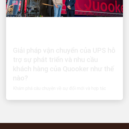
COI KHÁCH HÀNG LÀ ƯU TIÊN HÀNG ĐẦU
Giải pháp vận chuyển của UPS hỗ
trợ sự phát triển và nhu cầu
khách hàng của Quooker như thế
nào?
Khám phá câu chuyện về sự đổi mới và hợp tác