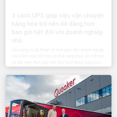
3 cách UPS giúp việc vận chuyển
hàng hóa trở nên dễ dàng hơn
bao giờ hết đối với doanh nghiệp
nhỏ
Các công cụ kỹ thuật số mới giúp chủ doanh nghiệp
nhỏ kiểm soát tốt hơn, có khả năng theo dõi tốt hơn
và tiết kiệm thời gian hơn cho hoạt động logistics.