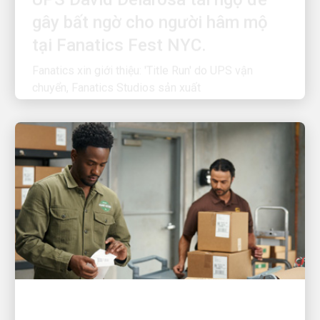
tại Fanatics Fest NYC.
Fanatics xin giới thiệu: 'Title Run' do UPS vận
chuyển, Fanatics Studios sản xuất
COI KHÁCH HÀNG LÀ ƯU TIÊN HÀNG ĐẦU