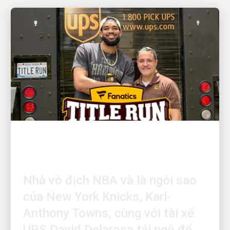
COI KHÁCH HÀNG LÀ ƯU TIÊN HÀNG ĐẦU
Nhà vô địch NBA và là ngôi sao
của New York Knicks, Karl-
Anthony Towns, cùng với tài xế
UPS David Delarosa tái ngộ để
gây bất ngờ cho người hâm mộ