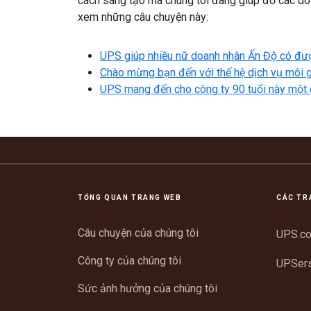
cách sáng tạo mà chúng tôi đang giúp đỡ các do
xem những câu chuyện này:
UPS giúp nhiều nữ doanh nhân Ấn Độ có đượ
Chào mừng bạn đến với thế hệ dịch vụ môi gi
UPS mang đến cho công ty 90 tuổi này một 
TỔNG QUAN TRANG WEB
CÁC TR
Câu chuyện của chúng tôi
UPS.c
Công ty của chúng tôi
UPSer
Sức ảnh hưởng của chúng tôi