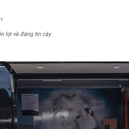
ÚT
 lợi và đáng tin cậy