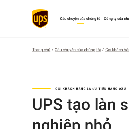
Câu chuyện của chúng tôi
Công ty của chú
Mở
Mở
menu
Menu
Câu
công
chuyện
ty
của
của
Trang chủ
Câu chuyện của chúng tôi
Coi khách hà
chúng
chúng
tôi
tôi
COI KHÁCH HÀNG LÀ ƯU TIÊN HÀNG ĐẦU
UPS tạo làn 
nghiệp nhỏ