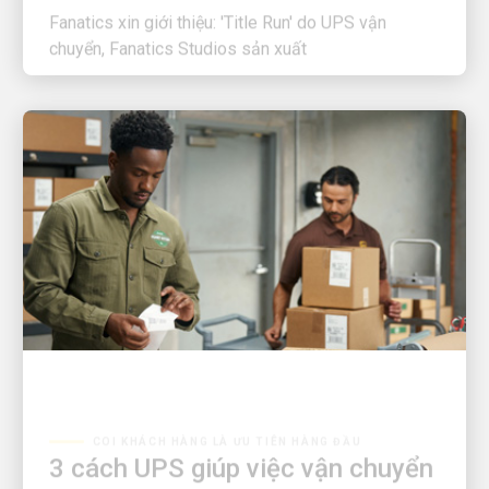
chuyển, Fanatics Studios sản xuất
COI KHÁCH HÀNG LÀ ƯU TIÊN HÀNG ĐẦU
3 cách UPS giúp việc vận chuyển
hàng hóa trở nên dễ dàng hơn