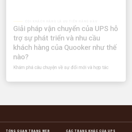
COI KHÁCH HÀNG LÀ ƯU TIÊN HÀNG ĐẦU
Giải pháp vận chuyển của UPS hỗ
trợ sự phát triển và nhu cầu
khách hàng của Quooker như thế
nào?
Khám phá câu chuyện về sự đổi mới và hợp tác
TỔNG QUAN TRANG WEB
CÁC TRANG KHÁC CỦA UPS