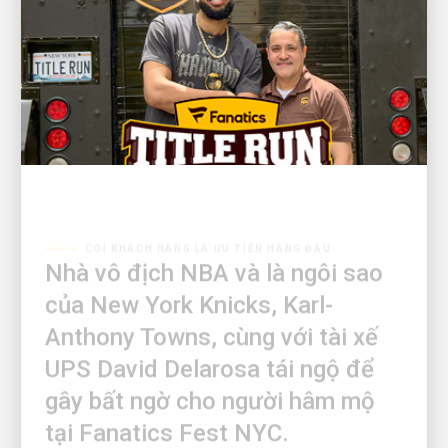
COI KHÁCH HÀNG LÀ ƯU TIÊN HÀNG ĐẦU
Nhà vô địch NBA và là ngôi sao
của New York Knicks, Karl-
Anthony Towns, cùng với tài xế
UPS David Delarosa tái ngộ để
gây bất ngờ cho người hâm mộ
tại Fanatics Fest NYC.
Fanatics xin giới thiệu: 'Title Run' do UPS vận