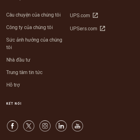
Câu chuyện của chúng tôi
Mở
UPS.com
trong
Công ty của chúng tôi
Mở
UPSers.com
cửa
trong
sổ
Sức ảnh hưởng của chúng
cửa
mới
tôi
sổ
mới
Nhà đầu tư
Trung tâm tin tức
Hỗ trợ
KẾT NỐI