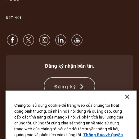
KẾT NỐI
Đăng ký nhận bản tin.
Đăng ký
Chúng tôi sử dụng cookie để trang web của chúng tôi hoạt
động bình thường, cá nhân hoá nội dung và quảng cáo, cung
Bảo vệ Chống Lừa đảo
Điều khoản và Điều kiện
cấp các tính năng của mạng xã hội và phân tích lưu lượng của
Điều Khoản Sử Dụng Trang Web
Thông Báo về Quyền Riêng Tư
chúng tôi. Chúng tôi cũng chia sẻ thông tin về việc sử dụng
Cài đặt Cookie
trang web của chúng tôi với các đối tác truyền thông xã hội,
quảng cáo và phân tích của chúng tôi.
Thông Báo về Quyền
Bản quyền ©1994 - 2026 United Parcel Service of America, Inc. Bảo lưu