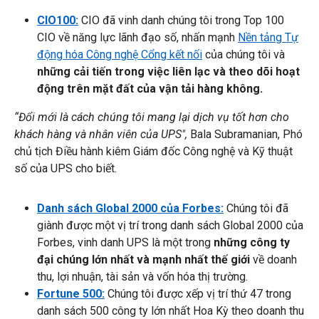
CIO100:
CIO đã vinh danh chúng tôi trong Top 100
CIO về năng lực lãnh đạo số, nhấn mạnh
Nền tảng Tự
động hóa Công nghệ Cổng kết nối
của chúng tôi và
những cải tiến trong việc liên lạc và theo dõi hoạt
động trên mặt đất của vận tải hàng không.
“Đổi mới là cách chúng tôi mang lại dịch vụ tốt hơn cho
khách hàng và nhân viên của UPS",
Bala Subramanian, Phó
chủ tịch Điều hành kiêm Giám đốc Công nghệ và Kỹ thuật
số của UPS cho biết.
Danh sách Global 2000 của Forbes:
Chúng tôi đã
giành được một vị trí trong danh sách Global 2000 của
Forbes, vinh danh UPS là một trong
những công ty
đại chúng lớn nhất và mạnh nhất thế giới
về doanh
thu, lợi nhuận, tài sản và vốn hóa thị trường.
Fortune 500:
Chúng tôi được xếp vị trí thứ 47 trong
danh sách 500 công ty lớn nhất Hoa Kỳ theo doanh thu