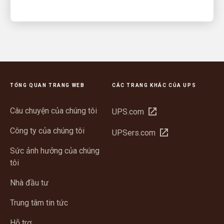
TỔNG QUAN TRANG WEB
CÁC TRANG KHÁC CỦA UPS
Câu chuyện của chúng tôi
Mở
UPS.com
trong
Công ty của chúng tôi
Mở
UPSers.com
cửa
trong
sổ
Sức ảnh hưởng của chúng
cửa
mới
tôi
sổ
mới
Nhà đầu tư
Trung tâm tin tức
Hỗ trợ