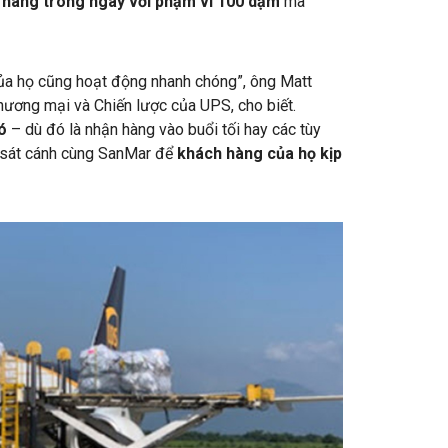
 hàng trong ngày
với phạm vi 100 dặm
mà
ủa họ cũng hoạt động nhanh chóng”, ông Matt
hương mại và Chiến lược của UPS, cho biết.
ó
– dù đó là nhận hàng vào buổi tối hay các tùy
i sát cánh cùng SanMar để
khách hàng của họ kịp