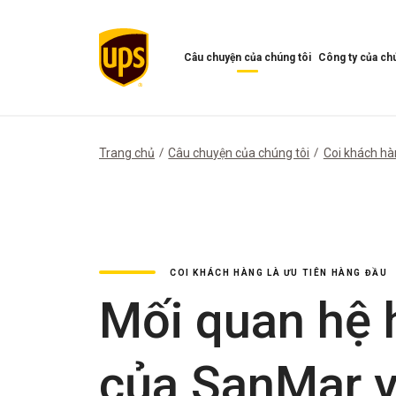
Câu chuyện của chúng tôi
Công ty của chú
Mở
Mở
menu
Menu
Câu
công
chuyện
ty
của
của
Trang chủ
Câu chuyện của chúng tôi
Coi khách hà
chúng
chúng
tôi
tôi
COI KHÁCH HÀNG LÀ ƯU TIÊN HÀNG ĐẦU
Mối quan hệ 
của SanMar v