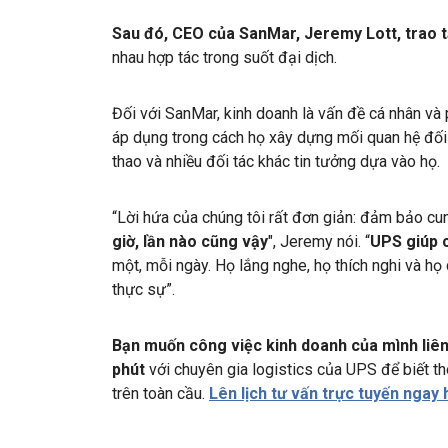
Sau đó, CEO của SanMar, Jeremy Lott, trao
nhau hợp tác trong suốt đại dịch.
Đối với SanMar, kinh doanh là vấn đề cá nhân 
áp dụng trong cách họ xây dựng mối quan hệ đối tá
thao và nhiều đối tác khác tin tưởng dựa vào họ.
“Lời hứa của chúng tôi rất đơn giản: đảm bảo c
giờ, lần nào cũng vậy
", Jeremy nói. “
UPS giúp c
một, mỗi ngày. Họ lắng nghe, họ thích nghi và họ
thực sự”.
Bạn muốn công việc kinh doanh của mình liên 
phút
với chuyên gia logistics của UPS để biết t
trên toàn cầu.
Lên lịch tư vấn trực tuyến ngay