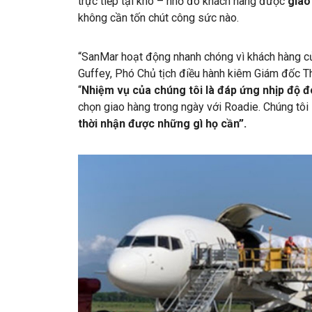
trực tiếp tại kho – nhờ đó khách hàng được
giao
không cần tốn chút công sức nào.
“SanMar hoạt động nhanh chóng vì khách hàng c
Guffey, Phó Chủ tịch điều hành kiêm Giám đốc T
“
Nhiệm vụ của chúng tôi là đáp ứng nhịp độ đ
chọn giao hàng trong ngày với Roadie. Chúng tô
thời nhận được những gì họ cần”.