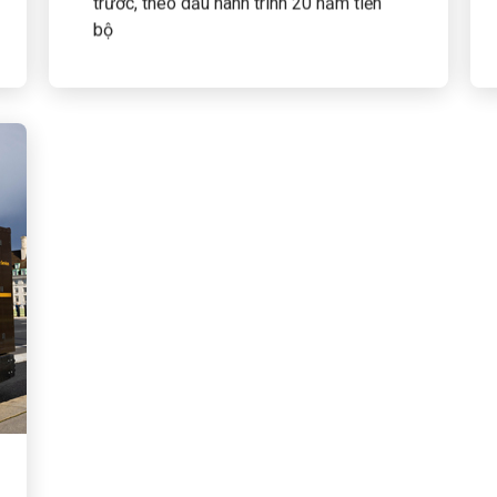
trước, theo dấu hành trình 20 năm tiến
bộ