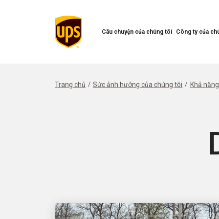
Câu chuyện của chúng tôi
Công ty của chú
Mở
Mở
menu
Menu
Câu
công
chuyện
ty
của
của
Trang chủ
Sức ảnh hưởng của chúng tôi
Khả năng 
chúng
chúng
tôi
tôi