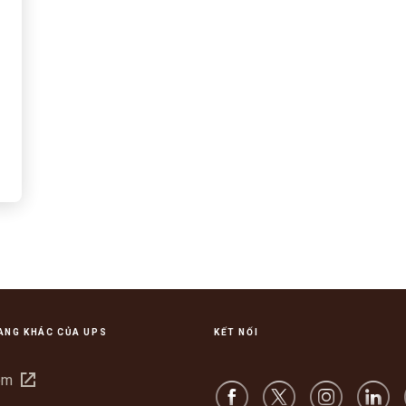
ANG KHÁC CỦA UPS
KẾT NỐI
Mở
om
trong