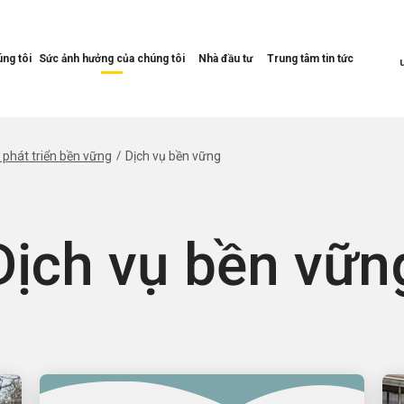
ng tôi
Sức ảnh hưởng của chúng tôi
Nhà đầu tư
Trung tâm tin tức
Mở
Mở
Mở
Menu
Menu
Menu
Tác
Nhà
Trung
động
đầu
tâm
của
tư
tin
phát triển bền vững
Dịch vụ bền vững
chúng
tức
tôi
Dịch vụ bền vữn