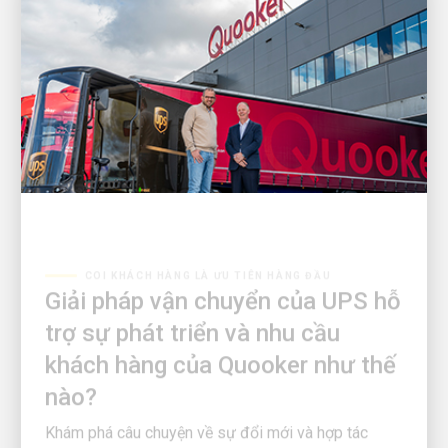
COI KHÁCH HÀNG LÀ ƯU TIÊN HÀNG ĐẦU
Giải pháp vận chuyển của UPS hỗ
trợ sự phát triển và nhu cầu
khách hàng của Quooker như thế
nào?
Khám phá câu chuyện về sự đổi mới và hợp tác