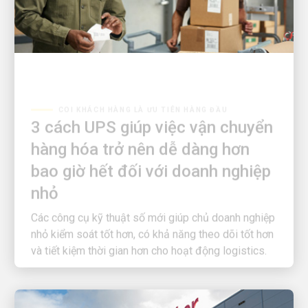
COI KHÁCH HÀNG LÀ ƯU TIÊN HÀNG ĐẦU
3 cách UPS giúp việc vận chuyển
hàng hóa trở nên dễ dàng hơn
bao giờ hết đối với doanh nghiệp
nhỏ
Các công cụ kỹ thuật số mới giúp chủ doanh nghiệp
nhỏ kiểm soát tốt hơn, có khả năng theo dõi tốt hơn
và tiết kiệm thời gian hơn cho hoạt động logistics.