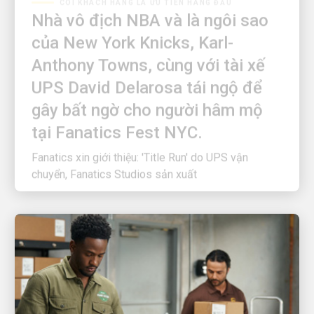
Nhà vô địch NBA và là ngôi sao
của New York Knicks, Karl-
Anthony Towns, cùng với tài xế
UPS David Delarosa tái ngộ để
gây bất ngờ cho người hâm mộ
tại Fanatics Fest NYC.
Fanatics xin giới thiệu: 'Title Run' do UPS vận
chuyển, Fanatics Studios sản xuất