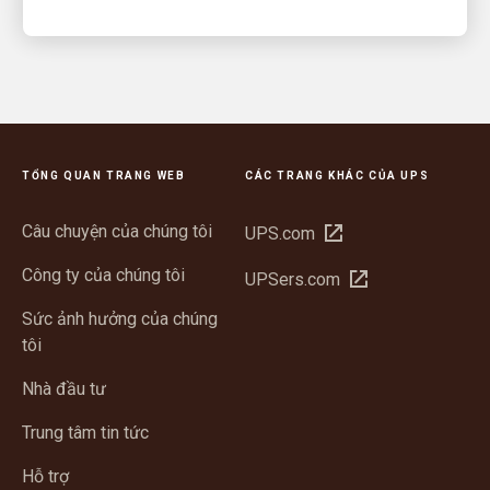
TỔNG QUAN TRANG WEB
CÁC TRANG KHÁC CỦA UPS
Câu chuyện của chúng tôi
Mở
UPS.com
trong
Công ty của chúng tôi
Mở
UPSers.com
cửa
trong
sổ
Sức ảnh hưởng của chúng
cửa
mới
tôi
sổ
mới
Nhà đầu tư
Trung tâm tin tức
Hỗ trợ