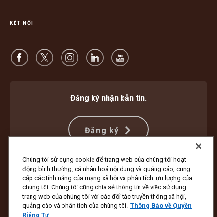
KẾT NỐI
Đăng ký nhận bản tin.
Đăng ký
Chúng tôi sử dụng cookie để trang web của chúng tôi hoạt
động bình thường, cá nhân hoá nội dung và quảng cáo, cung
Bảo vệ Chống Lừa đảo
Điều khoản và Điều kiện
cấp các tính năng của mạng xã hội và phân tích lưu lượng của
Điều Khoản Sử Dụng Trang Web
Thông Báo về Quyền Riêng Tư
chúng tôi. Chúng tôi cũng chia sẻ thông tin về việc sử dụng
Cài đặt Cookie
trang web của chúng tôi với các đối tác truyền thông xã hội,
quảng cáo và phân tích của chúng tôi.
Thông Báo về Quyền
Bản quyền ©1994 - 2026 United Parcel Service of America, Inc. Bảo lưu
Riêng Tư