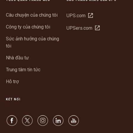
Câu chuyện của chúng tôi
Mở
UPS.com
trong
Công ty của chúng tôi
Mở
UPSers.com
cửa
trong
sổ
Sức ảnh hưởng của chúng
cửa
mới
tôi
sổ
mới
Nhà đầu tư
Trung tâm tin tức
Hỗ trợ
KẾT NỐI