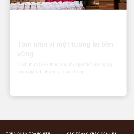
BẢO VỆ HÀNH TINH
Tầm nhìn vì một tương lai bền
vững
Cách thức UPS thúc đẩy thế giới tiến lên bằng
cách giao đi những gì quan trọng.
TỔNG QUAN TRANG WEB
CÁC TRANG KHÁC CỦA UPS