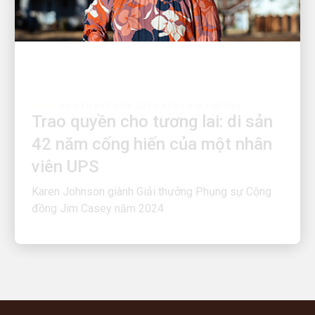
SỰ GẮN KẾT CỦA CỘNG ĐỒNG ĐỊA PHƯƠNG
Trao quyền cho tương lai: di sản
42 năm cống hiến của một nhân
viên UPS
Karen Johnson giành Giải thưởng Phụng sự Cộng
đồng Jim Casey năm 2024