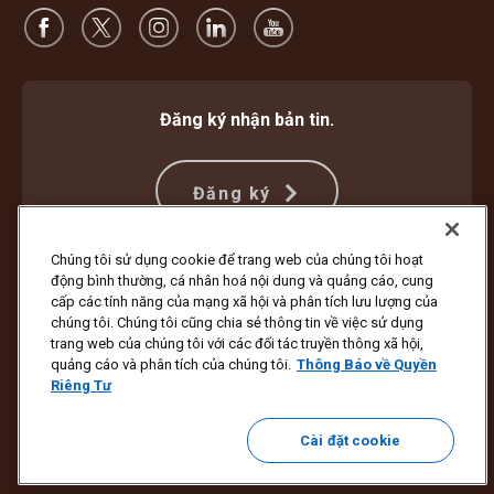
Đăng ký nhận bản tin.
Đăng ký
Chúng tôi sử dụng cookie để trang web của chúng tôi hoạt
động bình thường, cá nhân hoá nội dung và quảng cáo, cung
Bảo vệ Chống Lừa đảo
Điều khoản và Điều kiện
cấp các tính năng của mạng xã hội và phân tích lưu lượng của
Điều Khoản Sử Dụng Trang Web
Thông Báo về Quyền Riêng Tư
chúng tôi. Chúng tôi cũng chia sẻ thông tin về việc sử dụng
Cài đặt Cookie
trang web của chúng tôi với các đối tác truyền thông xã hội,
quảng cáo và phân tích của chúng tôi.
Thông Báo về Quyền
Bản quyền ©1994 - 2026 United Parcel Service of America, Inc. Bảo lưu
Riêng Tư
mọi quyền. Bạn không muốn nhận tin tức cập nhật qua email?
Hủy đăng ký tại đây
Cài đặt cookie
Để cập nhật tất cả các tùy chọn email khác của UPS hoặc hủy đăng ký
nhận email tiếp thị của UPS, hãy
nhấp vào đây.