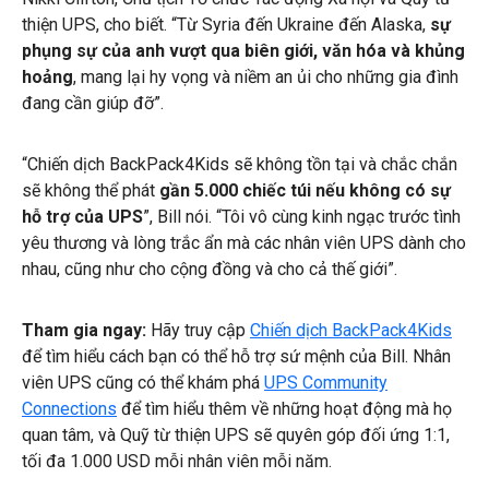
thiện UPS, cho biết. “Từ Syria đến Ukraine đến Alaska,
sự
phụng sự của anh vượt qua biên giới, văn hóa và khủng
hoảng
, mang lại hy vọng và niềm an ủi cho những gia đình
đang cần giúp đỡ”.
“Chiến dịch BackPack4Kids sẽ không tồn tại và chắc chắn
sẽ không thể phát
gần 5.000 chiếc túi nếu không có sự
hỗ trợ của UPS
”, Bill nói. “Tôi vô cùng kinh ngạc trước tình
yêu thương và lòng trắc ẩn mà các nhân viên UPS dành cho
nhau, cũng như cho cộng đồng và cho cả thế giới”.
Tham gia ngay:
Hãy truy cập
Chiến dịch BackPack4Kids
để tìm hiểu cách bạn có thể hỗ trợ sứ mệnh của Bill. Nhân
viên UPS cũng có thể khám phá
UPS Community
Connections
để tìm hiểu thêm về những hoạt động mà họ
quan tâm, và Quỹ từ thiện UPS sẽ quyên góp đối ứng 1:1,
tối đa 1.000 USD mỗi nhân viên mỗi năm.