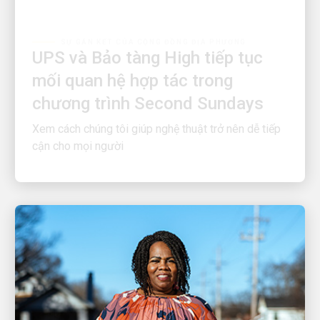
SỰ GẮN KẾT CỦA CỘNG ĐỒNG ĐỊA PHƯƠNG
UPS và Bảo tàng High tiếp tục
mối quan hệ hợp tác trong
chương trình Second Sundays
Xem cách chúng tôi giúp nghệ thuật trở nên dễ tiếp
cận cho mọi người