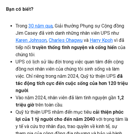
Bạn có biết?
Trong
30 năm qua
, Giải thưởng Phụng sự Cộng đồng
Jim Casey đã vinh danh những nhân viên UPS như
Karen Johnson
,
Charles Ohagwu
và
Harry Kpoh
vì đã
tiếp nối
truyền thống tình nguyện và cống hiến
của
chúng tôi.
UPS có lịch sử lâu đời trong việc quan tâm đến cộng
đồng nơi nhân viên của chúng tôi sinh sống và làm
việc. Chỉ riêng trong năm 2024, Quỹ từ thiện UPS
đã
tác động tích cực đến cuộc sống của hơn 120 triệu
người
.
Vào năm 2024, nhân viên đã làm tình nguyện gần
1,2
triệu giờ
trên toàn cầu.
Quỹ từ thiện UPS nhắm đến mục tiêu
cải thiện
phúc
lợi của 1 tỷ người cho đến năm 2040
với trọng tâm là
y tế và cứu trợ nhân đạo, trao quyền về kinh tế, sự
tham gia của cộng đồng địa phương và bảo vệ hành