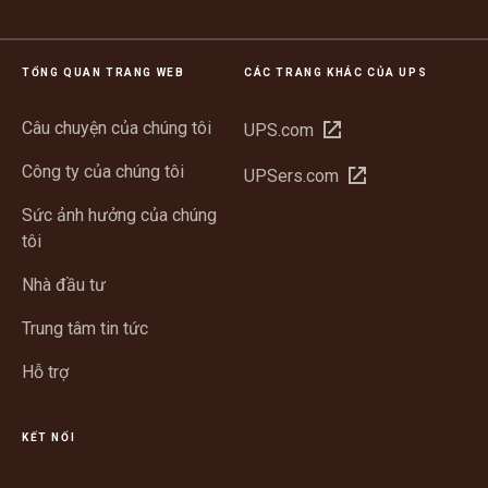
TỔNG QUAN TRANG WEB
CÁC TRANG KHÁC CỦA UPS
Câu chuyện của chúng tôi
Mở
UPS.com
trong
Công ty của chúng tôi
Mở
UPSers.com
cửa
trong
sổ
Sức ảnh hưởng của chúng
cửa
mới
tôi
sổ
mới
Nhà đầu tư
Trung tâm tin tức
Hỗ trợ
KẾT NỐI