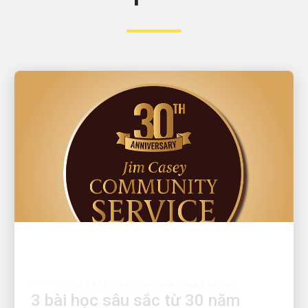
SỰ GẮN KẾT CỦA CỘNG ĐỒNG ĐỊA PHƯƠNG
3 bài học sâu sắc từ 30 năm
trong hành trình Giải thưởng