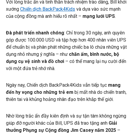
Với lòng trắc ẩn và tinh thần trách nhiệm trào dâng, Bill khởi
xướng
Chiến dịch BackPack4Kids
và dựa vào sức mạnh
của cộng đồng mà anh hiểu rõ nhất –
mạng lưới UPS
.
Đà phát triển nhanh chóng
: Chỉ trong 30 ngày, anh quyên
góp được 100.000 USD và tập hợp hơn 400 nhân viên UPS
để chuẩn bị và phân phát những chiếc ba lô chứa những vật
dụng nhỏ nhưng ý nghĩa – như
chăn ấm, bình nước, bộ
dụng cụ vệ sinh và đồ chơi
– có thể mang lại nụ cười đến
với một đứa trẻ nhớ nhà.
Ngày nay, Chiến dịch BackPack4Kids vẫn tiếp tục
mang
đến hy vọng cho những trẻ em
bị mất nhà do chiến tranh,
thiên tai và khủng hoảng nhân đạo trên khắp thế giới.
Nhờ lòng trắc ẩn đầy kiên định và sự tận tâm không ngừng
giúp đỡ người khác của Bill, UPS đã trao tặng anh
Giải
thưởng Phụng sự Cộng đồng Jim Casey năm 2025
–