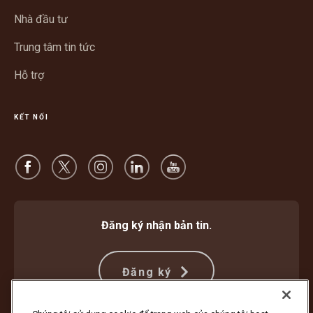
mới
Nhà đầu tư
Trung tâm tin tức
Hỗ trợ
KẾT NỐI
Đăng ký nhận bản tin.
Đăng ký