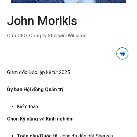
mục
tải
xuống
John Morikis
hình
ảnh
Cựu CEO, Công ty Sherwin-Williams
Giám đốc Độc lập kể từ: 2025
Ủy ban Hội đồng Quản trị
Kiểm toán
Chọn Kỹ năng và Kinh nghiệm
Toàn cầu/Quốc tế:
John đã dẫn dắt Sherwin-