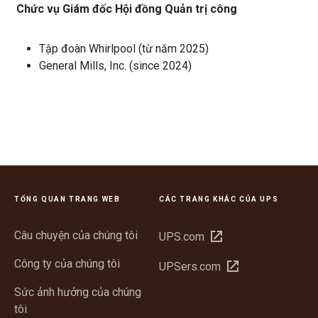
Chức vụ Giám đốc Hội đồng Quản trị công
Tập đoàn Whirlpool (từ năm 2025)
General Mills, Inc. (since 2024)
TỔNG QUAN TRANG WEB
CÁC TRANG KHÁC CỦA UPS
Câu chuyện của chúng tôi
Mở
UPS.com
trong
Công ty của chúng tôi
Mở
UPSers.com
cửa
trong
sổ
Sức ảnh hưởng của chúng
cửa
mới
tôi
sổ