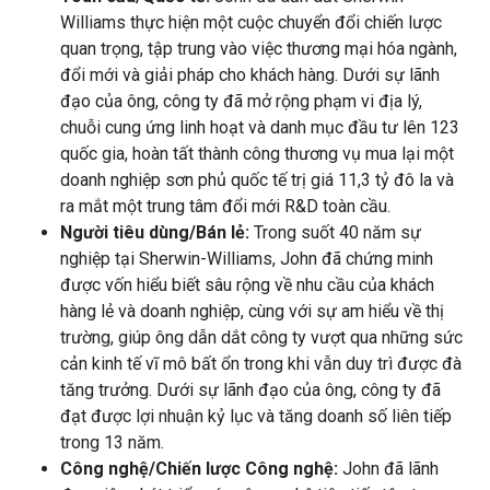
Williams thực hiện một cuộc chuyển đổi chiến lược
quan trọng, tập trung vào việc thương mại hóa ngành,
đổi mới và giải pháp cho khách hàng. Dưới sự lãnh
đạo của ông, công ty đã mở rộng phạm vi địa lý,
chuỗi cung ứng linh hoạt và danh mục đầu tư lên 123
quốc gia, hoàn tất thành công thương vụ mua lại một
doanh nghiệp sơn phủ quốc tế trị giá 11,3 tỷ đô la và
ra mắt một trung tâm đổi mới R&D toàn cầu.
Người tiêu dùng/Bán lẻ:
Trong suốt 40 năm sự
nghiệp tại Sherwin-Williams, John đã chứng minh
được vốn hiểu biết sâu rộng về nhu cầu của khách
hàng lẻ và doanh nghiệp, cùng với sự am hiểu về thị
trường, giúp ông dẫn dắt công ty vượt qua những sức
cản kinh tế vĩ mô bất ổn trong khi vẫn duy trì được đà
tăng trưởng. Dưới sự lãnh đạo của ông, công ty đã
đạt được lợi nhuận kỷ lục và tăng doanh số liên tiếp
trong 13 năm.
Công nghệ/Chiến lược Công nghệ:
John đã lãnh