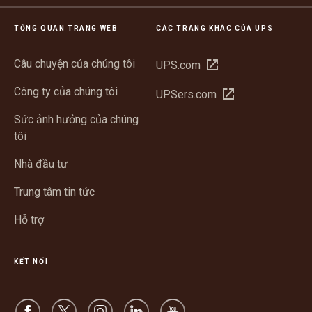
TỔNG QUAN TRANG WEB
CÁC TRANG KHÁC CỦA UPS
Câu chuyện của chúng tôi
Mở
UPS.com
trong
Công ty của chúng tôi
Mở
UPSers.com
cửa
trong
sổ
Sức ảnh hưởng của chúng
cửa
mới
tôi
sổ
mới
Nhà đầu tư
Trung tâm tin tức
Hỗ trợ
KẾT NỐI