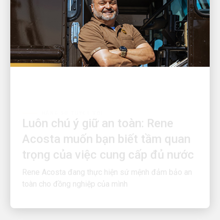
HÃNG SỞ TUYỆT VỜI
Luôn chú ý giữ an toàn: Rene
Acosta muốn bạn biết tầm quan
trọng của việc cung cấp đủ nước
Rene Acosta đang thực hiện sứ mệnh đảm bảo an
toàn cho đồng nghiệp của mình