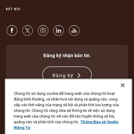
KẾT NỐI
Đăng ký nhận bản tin.
Đăng ký
Chúng tôi sử dụng cookie để trang web của chúng tôi hoạt
động bình thường, cá nhân hoá nội dung và quảng cáo, cung
Bảo vệ Chống Lừa đảo
Điều khoản và Điều kiện
cấp các tính năng của mạng xã hội và phân tích lưu lượng của
Điều Khoản Sử Dụng Trang Web
Thông Báo về Quyền Riêng Tư
chúng tôi. Chúng tôi cũng chia sẻ thông tin về việc sử dụng
Cài đặt Cookie
trang web của chúng tôi với các đối tác truyền thông xã hội,
quảng cáo và phân tích của chúng tôi.
Thông Báo về Quyền
Bản quyền ©1994 - 2026 United Parcel Service of America, Inc. Bảo lưu
Riêng Tư
mọi quyền. Bạn không muốn nhận tin tức cập nhật qua email?