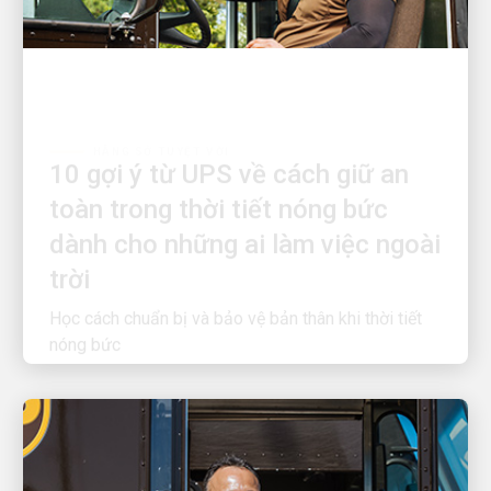
HÃNG SỞ TUYỆT VỜI
10 gợi ý từ UPS về cách giữ an
toàn trong thời tiết nóng bức
dành cho những ai làm việc ngoài
trời
Học cách chuẩn bị và bảo vệ bản thân khi thời tiết
nóng bức