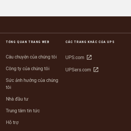
TỔNG QUAN TRANG WEB
CÁC TRANG KHÁC CỦA UPS
Câu chuyện của chúng tôi
Mở
UPS.com
trong
Công ty của chúng tôi
Mở
UPSers.com
cửa
trong
sổ
Sức ảnh hưởng của chúng
cửa
mới
tôi
sổ
mới
Nhà đầu tư
Trung tâm tin tức
Hỗ trợ