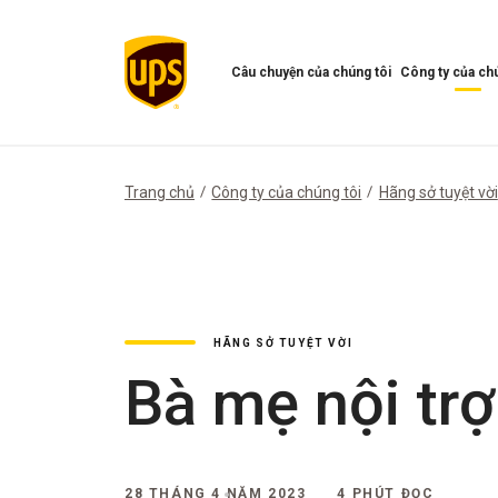
Câu chuyện của chúng tôi
Công ty của chú
Mở
Mở
menu
Menu
Câu
công
chuyện
ty
của
của
Trang chủ
Công ty của chúng tôi
Hãng sở tuyệt vời
chúng
chúng
tôi
tôi
HÃNG SỞ TUYỆT VỜI
Bà mẹ nội trợ
28 THÁNG 4 NĂM 2023
4 PHÚT ĐỌC