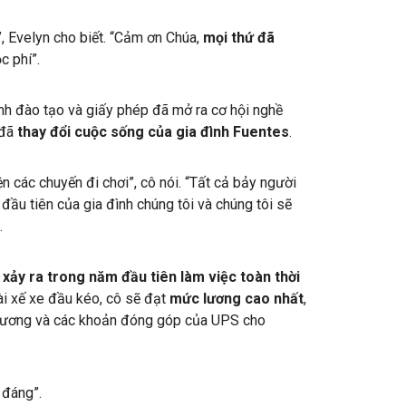
u”, Evelyn cho biết. “Cảm ơn Chúa,
mọi thứ đã
c phí”.
ình đào tạo và giấy phép đã mở ra cơ hội nghề
 đã
thay đổi cuộc sống của gia đình Fuentes
.
ện các chuyến đi chơi”, cô nói. “Tất cả bảy người
đầu tiên của gia đình chúng tôi và chúng tôi sẽ
.
 xảy ra trong năm đầu tiên làm việc toàn thời
tài xế xe đầu kéo, cô sẽ đạt
mức lương cao nhất
,
 lương và các khoản đóng góp của UPS cho
 đáng”.