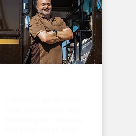
HÃNG SỞ TUYỆT VỜI
Luôn chú ý giữ an toàn:
Rene Acosta muốn bạn
biết tầm quan trọng của
việc cung cấp đủ nước
Rene Acosta đang thực hiện sứ mệnh
đảm bảo an toàn cho đồng nghiệp của