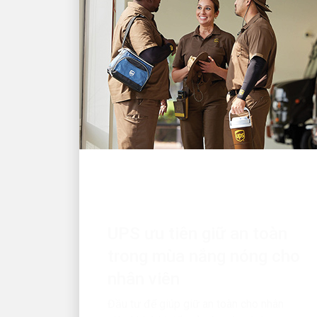
HÃNG SỞ TUYỆT VỜI
UPS ưu tiên giữ an toàn
trong mùa nắng nóng cho
nhân viên
Đầu tư để giúp giữ an toàn cho nhân
viên khi thời tiết trở nên nóng bức