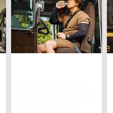
HÃNG SỞ TUYỆT VỜI
10 gợi ý từ UPS về cách
giữ an toàn trong thời tiết
nóng bức dành cho những
ai làm việc ngoài trời
Học cách chuẩn bị và bảo vệ bản thân
khi thời tiết nóng bức