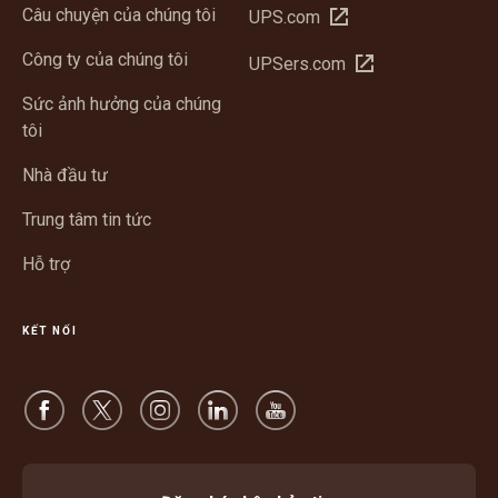
Câu chuyện của chúng tôi
Mở
UPS.com
trong
Công ty của chúng tôi
Mở
UPSers.com
cửa
trong
sổ
Sức ảnh hưởng của chúng
cửa
mới
tôi
sổ
mới
Nhà đầu tư
Trung tâm tin tức
Hỗ trợ
KẾT NỐI