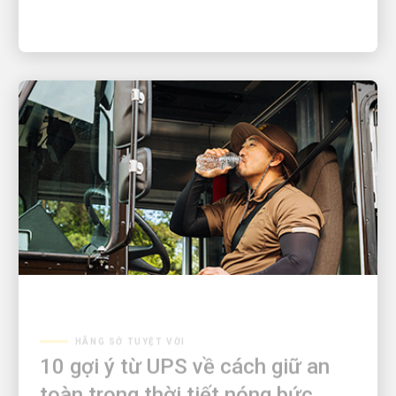
HÃNG SỞ TUYỆT VỜI
10 gợi ý từ UPS về cách giữ an
toàn trong thời tiết nóng bức