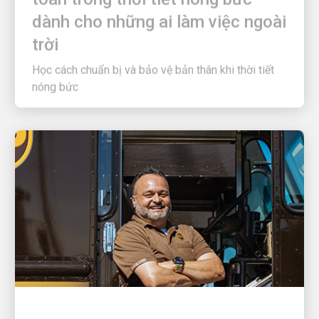
dành cho những ai làm việc ngoài
trời
Học cách chuẩn bị và bảo vệ bản thân khi thời tiết
nóng bức
HÃNG SỞ TUYỆT VỜI