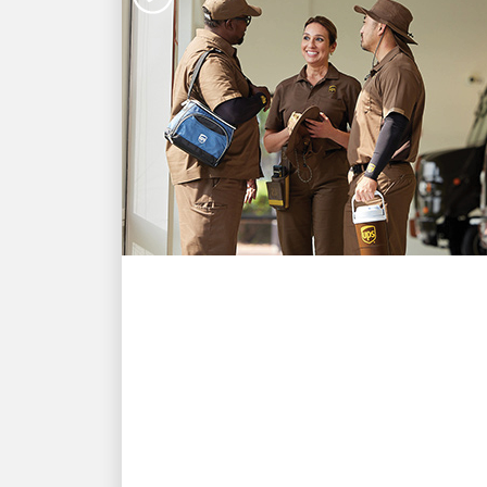
HÃNG SỞ TUYỆT VỜI
UPS ưu tiên giữ an toàn
trong mùa nắng nóng cho
nhân viên
Đầu tư để giúp giữ an toàn cho nhân
viên khi thời tiết trở nên nóng bức