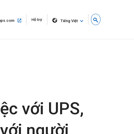
Mở
Hỗ trợ
Mở
ups.com
Tiếng Việt
trong
trong
cửa
cùng
sổ
một
mới
cửa
sổ
iệc với UPS,
 với người