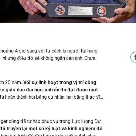
hoảng 4 giờ sáng với tư cách là người tải hàng
 – nhưng điều đó sẽ không ngăn cản anh. Chưa
hơn 25 năm
. Với
sự linh hoạt trong vị trí công
ệc giáo dục đại học
,
anh ấy đã đạt được một
 đã hoàn thành hai bằng cử nhân, hai bằng thạc sĩ…
ger cũng đã tự hào phục vụ trong Lực lượng Dự
đã truyền lại một số kỷ luật và kinh nghiệm đó
học bơi trình độ đại học và dạy tiếng Anh như