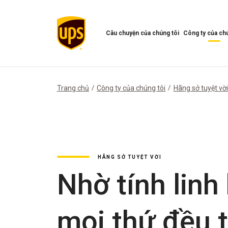
Câu chuyện của chúng tôi
Công ty của chú
Mở
Mở
menu
Menu
Câu
công
chuyện
ty
của
của
Trang chủ
Công ty của chúng tôi
Hãng sở tuyệt vời
chúng
chúng
tôi
tôi
HÃNG SỞ TUYỆT VỜI
Nhờ tính linh
mọi thứ đều t