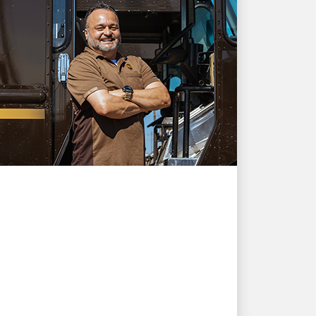
HÃNG SỞ TUYỆT VỜI
Luôn chú ý giữ an toàn:
Rene Acosta muốn bạn
biết tầm quan trọng của
việc cung cấp đủ nước
Rene Acosta đang thực hiện sứ mệnh