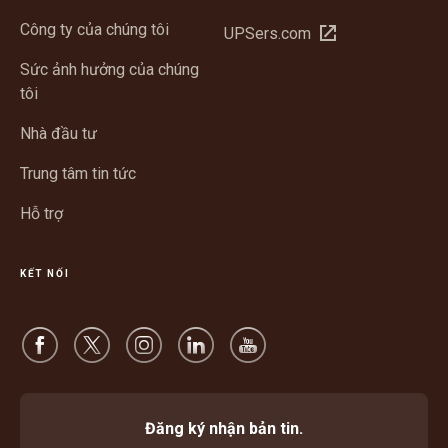
trong
Công ty của chúng tôi
Mở
UPSers.com
cửa
trong
sổ
Sức ảnh hưởng của chúng
cửa
mới
tôi
sổ
mới
Nhà đầu tư
Trung tâm tin tức
Hỗ trợ
KẾT NỐI
Đăng ký nhận bản tin.