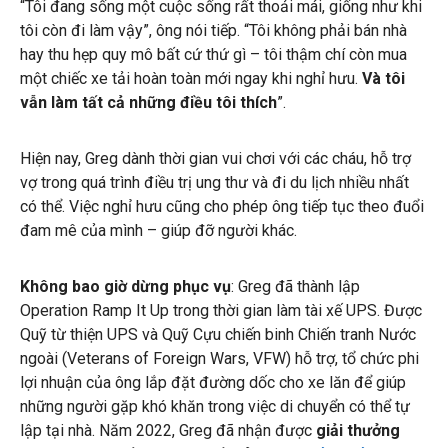
“Tôi đang sống một cuộc sống rất thoải mái, giống như khi
tôi còn đi làm vậy”, ông nói tiếp. “Tôi không phải bán nhà
hay thu hẹp quy mô bất cứ thứ gì – tôi thậm chí còn mua
một chiếc xe tải hoàn toàn mới ngay khi nghỉ hưu.
Và tôi
vẫn làm tất cả những điều tôi thích
”.
Hiện nay, Greg dành thời gian vui chơi với các cháu, hỗ trợ
vợ trong quá trình điều trị ung thư và đi du lịch nhiều nhất
có thể. Việc nghỉ hưu cũng cho phép ông tiếp tục theo đuổi
đam mê của mình – giúp đỡ người khác.
Không bao giờ dừng phục vụ
: Greg đã thành lập
Operation Ramp It Up trong thời gian làm tài xế UPS. Được
Quỹ từ thiện UPS và Quỹ Cựu chiến binh Chiến tranh Nước
ngoài (Veterans of Foreign Wars, VFW) hỗ trợ, tổ chức phi
lợi nhuận của ông lắp đặt đường dốc cho xe lăn để giúp
những người gặp khó khăn trong việc di chuyển có thể tự
lập tại nhà. Năm 2022, Greg đã nhận được
giải thưởng