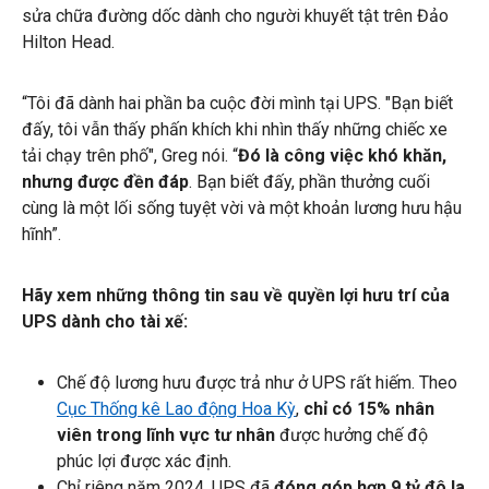
sửa chữa đường dốc dành cho người khuyết tật trên Đảo
Hilton Head.
“Tôi đã dành hai phần ba cuộc đời mình tại UPS. "Bạn biết
đấy, tôi vẫn thấy phấn khích khi nhìn thấy những chiếc xe
tải chạy trên phố", Greg nói. “
Đó là công việc khó khăn,
nhưng được đền đáp
. Bạn biết đấy, phần thưởng cuối
cùng là một lối sống tuyệt vời và một khoản lương hưu hậu
hĩnh”.
Hãy xem những thông tin sau về quyền lợi hưu trí của
UPS dành cho tài xế:
Chế độ lương hưu được trả như ở UPS rất hiếm. Theo
Cục Thống kê Lao động Hoa Kỳ
,
chỉ có 15% nhân
viên trong lĩnh vực tư nhân
được hưởng chế độ
phúc lợi được xác định.
Chỉ riêng năm 2024, UPS đã
đóng góp hơn 9 tỷ đô la