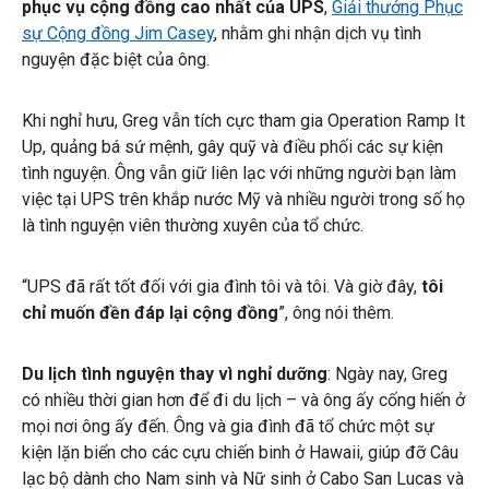
phục vụ cộng đồng cao nhất của UPS
,
Giải thưởng Phục
sự Cộng đồng Jim Casey
, nhằm ghi nhận dịch vụ tình
nguyện đặc biệt của ông.
Khi nghỉ hưu, Greg vẫn tích cực tham gia Operation Ramp It
Up, quảng bá sứ mệnh, gây quỹ và điều phối các sự kiện
tình nguyện. Ông vẫn giữ liên lạc với những người bạn làm
việc tại UPS trên khắp nước Mỹ và nhiều người trong số họ
là tình nguyện viên thường xuyên của tổ chức.
“UPS đã rất tốt đối với gia đình tôi và tôi. Và giờ đây,
tôi
chỉ muốn đền đáp lại cộng đồng
”, ông nói thêm.
Du lịch tình nguyện thay vì nghỉ dưỡng
: Ngày nay, Greg
có nhiều thời gian hơn để đi du lịch – và ông ấy cống hiến ở
mọi nơi ông ấy đến. Ông và gia đình đã tổ chức một sự
kiện lặn biển cho các cựu chiến binh ở Hawaii, giúp đỡ Câu
lạc bộ dành cho Nam sinh và Nữ sinh ở Cabo San Lucas và