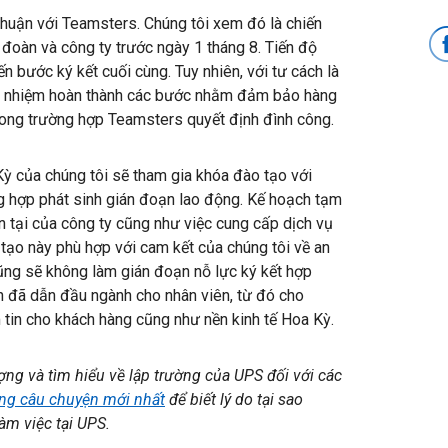
thuận với Teamsters. Chúng tôi xem đó là chiến
đoàn và công ty trước ngày 1 tháng 8. Tiến độ
n bước ký kết cuối cùng. Tuy nhiên, với tư cách là
rách nhiệm hoàn thành các bước nhằm đảm bảo hàng
ong trường hợp Teamsters quyết định đình công.
 Kỳ của chúng tôi sẽ tham gia khóa đào tạo với
g hợp phát sinh gián đoạn lao động. Kế hoạch tạm
 tại của công ty cũng như việc cung cấp dịch vụ
tạo này phù hợp với cam kết của chúng tôi về an
cũng sẽ không làm gián đoạn nỗ lực ký kết hợp
n đã dẫn đầu ngành cho nhân viên, từ đó cho
 tin cho khách hàng cũng như nền kinh tế Hoa Kỳ.
ợng và tìm hiểu về lập trường của UPS đối với các
ng câu chuyện mới nhất
để biết lý do tại sao
àm việc tại UPS.