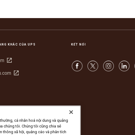
ANG KHÁC CỦA UPS
KẾT NỐI
Mở
om
trong
Mở
s.com
cửa
trong
sổ
cửa
mới
sổ
mới
 thường, cá nhân hoá nội dung và quảng
a chúng tôi. Chúng tôi cũng chia sẻ
ền thông xã hội, quảng cáo và phân tích