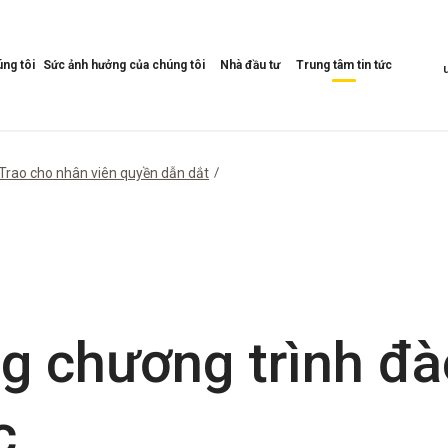
ng tôi
Sức ảnh hưởng của chúng tôi
Nhà đầu tư
Trung tâm tin tức
Mở
Mở
Mở
Menu
Menu
Menu
Tác
Nhà
Trung
động
đầu
tâm
của
tư
tin
Trao cho nhân viên quyền dẫn dắt
chúng
tức
tôi
g chương trình đà
c