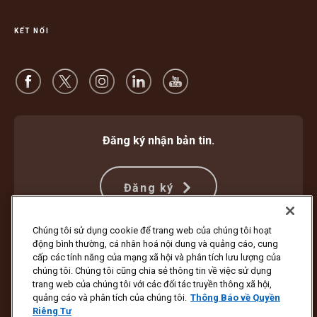
KẾT NỐI
Đăng ký nhận bản tin.
Đăng ký
Chúng tôi sử dụng cookie để trang web của chúng tôi hoạt
động bình thường, cá nhân hoá nội dung và quảng cáo, cung
Bảo vệ Chống Lừa đảo
Điều khoản và Điều kiện
cấp các tính năng của mạng xã hội và phân tích lưu lượng của
Điều Khoản Sử Dụng Trang Web
Thông Báo về Quyền Riêng Tư
chúng tôi. Chúng tôi cũng chia sẻ thông tin về việc sử dụng
Cài đặt Cookie
trang web của chúng tôi với các đối tác truyền thông xã hội,
quảng cáo và phân tích của chúng tôi.
Thông Báo về Quyền
Bản quyền ©1994 - 2026 United Parcel Service of America, Inc. Bảo lưu
Riêng Tư