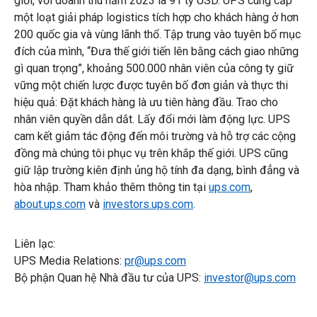
giới, với doanh thu năm 2023 là 91 tỷ USD. UPS cung cấp
một loạt giải pháp logistics tích hợp cho khách hàng ở hơn
200 quốc gia và vùng lãnh thổ. Tập trung vào tuyên bố mục
đích của mình, “Đưa thế giới tiến lên bằng cách giao những
gì quan trọng”, khoảng 500.000 nhân viên của công ty giữ
vững một chiến lược được tuyên bố đơn giản và thực thi
hiệu quả: Đặt khách hàng là ưu tiên hàng đầu. Trao cho
nhân viên quyền dẫn dắt. Lấy đổi mới làm động lực. UPS
cam kết giảm tác động đến môi trường và hỗ trợ các cộng
đồng mà chúng tôi phục vụ trên khắp thế giới. UPS cũng
giữ lập trường kiên định ủng hộ tính đa dạng, bình đẳng và
hòa nhập. Tham khảo thêm thông tin tại
ups.com
,
about.ups.com
và
investors.ups.com
.
Liên lạc:
UPS Media Relations:
pr@ups.com
Bộ phận Quan hệ Nhà đầu tư của UPS:
investor@ups.com