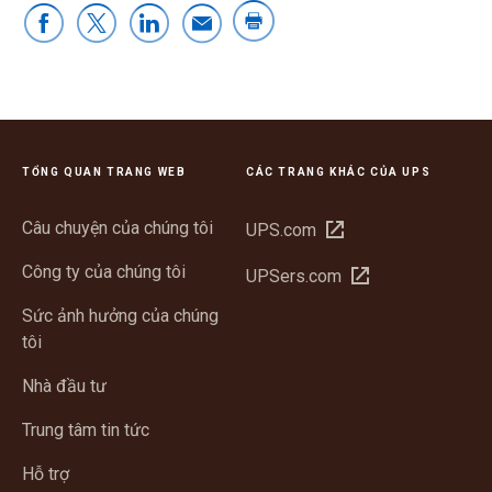
TỔNG QUAN TRANG WEB
CÁC TRANG KHÁC CỦA UPS
Câu chuyện của chúng tôi
Mở
UPS.com
trong
Công ty của chúng tôi
Mở
UPSers.com
cửa
trong
sổ
Sức ảnh hưởng của chúng
cửa
mới
tôi
sổ
mới
Nhà đầu tư
Trung tâm tin tức
Hỗ trợ