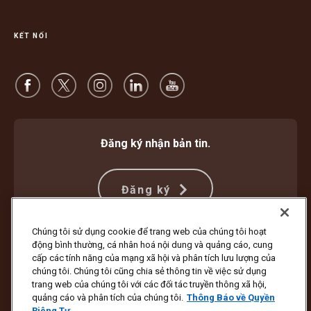
KẾT NỐI
Đăng ký nhận bản tin.
Đăng ký
Chúng tôi sử dụng cookie để trang web của chúng tôi hoạt
động bình thường, cá nhân hoá nội dung và quảng cáo, cung
Bảo vệ Chống Lừa đảo
Điều khoản và Điều kiện
cấp các tính năng của mạng xã hội và phân tích lưu lượng của
Điều Khoản Sử Dụng Trang Web
Thông Báo về Quyền Riêng Tư
chúng tôi. Chúng tôi cũng chia sẻ thông tin về việc sử dụng
Cài đặt Cookie
trang web của chúng tôi với các đối tác truyền thông xã hội,
quảng cáo và phân tích của chúng tôi.
Thông Báo về Quyền
Bản quyền ©1994 - 2026 United Parcel Service of America, Inc. Bảo lưu
Riêng Tư