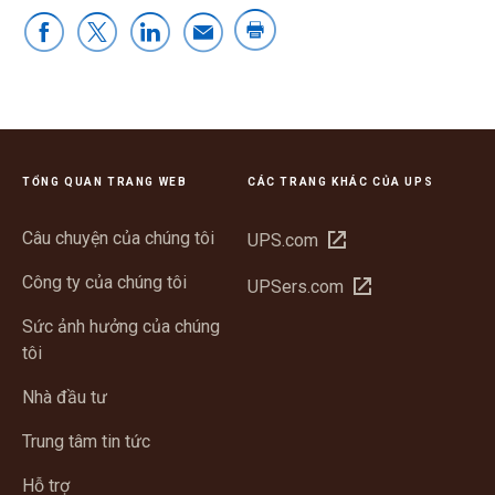
TỔNG QUAN TRANG WEB
CÁC TRANG KHÁC CỦA UPS
Câu chuyện của chúng tôi
Mở
UPS.com
trong
Công ty của chúng tôi
Mở
UPSers.com
cửa
trong
sổ
Sức ảnh hưởng của chúng
cửa
mới
tôi
sổ
mới
Nhà đầu tư
Trung tâm tin tức
Hỗ trợ