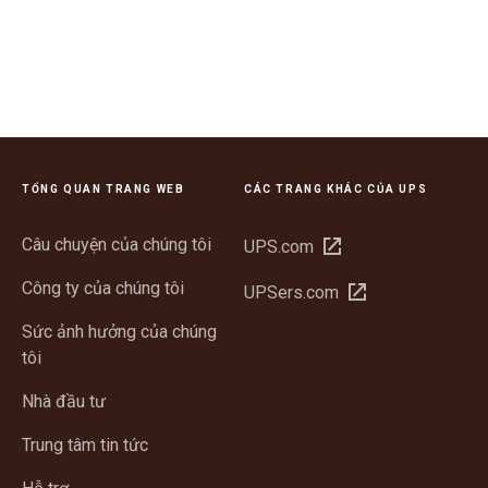
TỔNG QUAN TRANG WEB
CÁC TRANG KHÁC CỦA UPS
Câu chuyện của chúng tôi
Mở
UPS.com
trong
Công ty của chúng tôi
Mở
UPSers.com
cửa
trong
sổ
Sức ảnh hưởng của chúng
cửa
mới
tôi
sổ
mới
Nhà đầu tư
Trung tâm tin tức