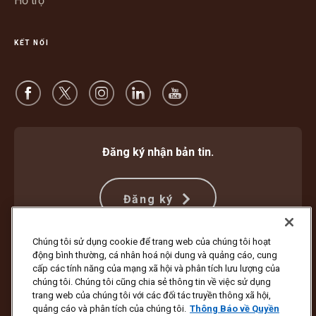
Hỗ trợ
KẾT NỐI
Đăng ký nhận bản tin.
Đăng ký
Chúng tôi sử dụng cookie để trang web của chúng tôi hoạt
động bình thường, cá nhân hoá nội dung và quảng cáo, cung
Bảo vệ Chống Lừa đảo
Điều khoản và Điều kiện
cấp các tính năng của mạng xã hội và phân tích lưu lượng của
Điều Khoản Sử Dụng Trang Web
Thông Báo về Quyền Riêng Tư
chúng tôi. Chúng tôi cũng chia sẻ thông tin về việc sử dụng
Cài đặt Cookie
trang web của chúng tôi với các đối tác truyền thông xã hội,
quảng cáo và phân tích của chúng tôi.
Thông Báo về Quyền
Bản quyền ©1994 - 2026 United Parcel Service of America, Inc. Bảo lưu