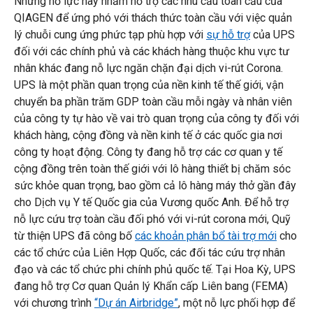
Những nỗ lực này nhằm hỗ trợ các nhu cầu toàn cầu của
QIAGEN để ứng phó với thách thức toàn cầu với việc quản
lý chuỗi cung ứng phức tạp phù hợp với
sự hỗ trợ
của UPS
đối với các chính phủ và các khách hàng thuộc khu vực tư
nhân khác đang nỗ lực ngăn chặn đại dịch vi-rút Corona.
UPS là một phần quan trọng của nền kinh tế thế giới, vận
chuyển ba phần trăm GDP toàn cầu mỗi ngày và nhân viên
của công ty tự hào về vai trò quan trọng của công ty đối với
khách hàng, cộng đồng và nền kinh tế ở các quốc gia nơi
công ty hoạt động. Công ty đang hỗ trợ các cơ quan y tế
cộng đồng trên toàn thế giới với lô hàng thiết bị chăm sóc
sức khỏe quan trọng, bao gồm cả lô hàng máy thở gần đây
cho Dịch vụ Y tế Quốc gia của Vương quốc Anh. Để hỗ trợ
nỗ lực cứu trợ toàn cầu đối phó với vi-rút corona mới, Quỹ
từ thiện UPS đã công bố
các khoản phân bổ tài trợ mới
cho
các tổ chức của Liên Hợp Quốc, các đối tác cứu trợ nhân
đạo và các tổ chức phi chính phủ quốc tế. Tại Hoa Kỳ, UPS
đang hỗ trợ Cơ quan Quản lý Khẩn cấp Liên bang (FEMA)
với chương trình
“Dự án Airbridge”
, một nỗ lực phối hợp để