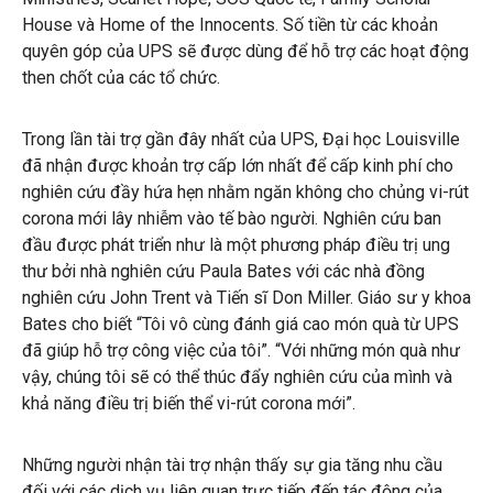
House và Home of the Innocents. Số tiền từ các khoản
quyên góp của UPS sẽ được dùng để hỗ trợ các hoạt động
then chốt của các tổ chức.
Trong lần tài trợ gần đây nhất của UPS, Đại học Louisville
đã nhận được khoản trợ cấp lớn nhất để cấp kinh phí cho
nghiên cứu đầy hứa hẹn nhằm ngăn không cho chủng vi-rút
corona mới lây nhiễm vào tế bào người. Nghiên cứu ban
đầu được phát triển như là một phương pháp điều trị ung
thư bởi nhà nghiên cứu Paula Bates với các nhà đồng
nghiên cứu John Trent và Tiến sĩ Don Miller. Giáo sư y khoa
Bates cho biết “Tôi vô cùng đánh giá cao món quà từ UPS
đã giúp hỗ trợ công việc của tôi”. “Với những món quà như
vậy, chúng tôi sẽ có thể thúc đẩy nghiên cứu của mình và
khả năng điều trị biến thể vi-rút corona mới”.
Những người nhận tài trợ nhận thấy sự gia tăng nhu cầu
đối với các dịch vụ liên quan trực tiếp đến tác động của