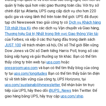
quản lý hiệu quả hơn việc giao thương toàn cầu. Với trụ sở
chính đặt tại Atlanta, UPS cung cấp dịch vụ cho hơn 220
quốc gia và vùng lãnh thổ trên toàn thế giới. UPS đã được
tạp chí Newsweek trao giải công ty có
Dịch vụ Khách hàng
Tốt nhất Hoa Kỳ
cho các dịch vụ Vận chuyển và Giao hàng;
Thương hiệu Giá trị Nhất trong lĩnh vực Giao thông Vận tải
của Forbes; và xếp ở các thứ hạng đầu trong danh sách
JUST 100
về trách nhiệm xã hội, Chỉ số Thế giới Bền vững
Dow Jones và Chỉ số Danh tiếng Harris Poll, trong số các
bảng xếp hạng và giải thưởng uy tín khác. Bạn có thể tìm
thấy công ty trên web tại
ups.com
hoặc
pressroom.ups.com
và bạn có thể tìm thấy blog của công
ty tại
ups.com/longitudes
Bạn có thể tìm thấy bản tin điện
tử về tính bền vững của công ty,
UPS Horizons
, tại
ups.com/sustainabilitynewsletter.
Để nhận bản tin trực
tiếp của UPS, hãy theo dõi
@UPS_News
trên Twitter. Để
giao hàng bằng UPS, hãy truy cập
ups.com/ship
.