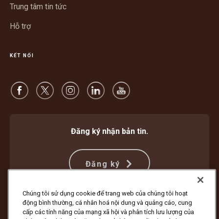
Trung tâm tin tức
Hỗ trợ
KẾT NỐI
Đăng ký nhận bản tin.
Đăng ký
Chúng tôi sử dụng cookie để trang web của chúng tôi hoạt
động bình thường, cá nhân hoá nội dung và quảng cáo, cung
Bảo vệ Chống Lừa đảo
Điều khoản và Điều kiện
cấp các tính năng của mạng xã hội và phân tích lưu lượng của
Điều Khoản Sử Dụng Trang Web
Thông Báo về Quyền Riêng Tư