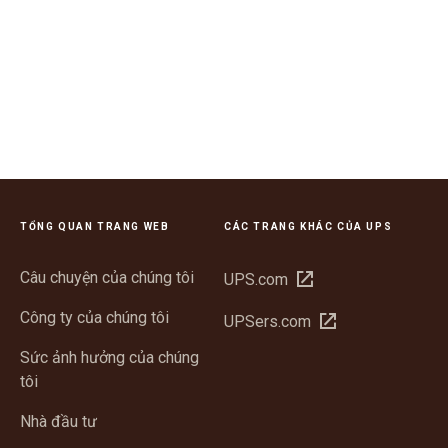
TỔNG QUAN TRANG WEB
CÁC TRANG KHÁC CỦA UPS
Câu chuyện của chúng tôi
Mở
UPS.com
trong
Công ty của chúng tôi
Mở
UPSers.com
cửa
trong
sổ
Sức ảnh hưởng của chúng
cửa
mới
tôi
sổ
mới
Nhà đầu tư