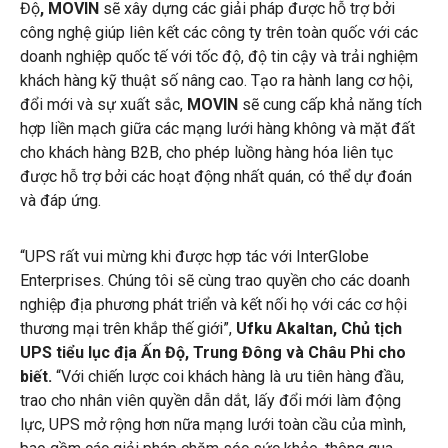
Độ
, MOVIN
sẽ xây dựng các giải pháp được hỗ trợ bởi
công nghệ giúp liên kết các công ty trên toàn quốc với các
doanh nghiệp quốc tế với tốc độ, độ tin cậy và trải nghiệm
khách hàng kỹ thuật số nâng cao. Tạo ra hành lang cơ hội,
đổi mới và sự xuất sắc,
MOVIN
sẽ cung cấp khả năng tích
hợp liền mạch giữa các mạng lưới hàng không và mặt đất
cho khách hàng B2B, cho phép luồng hàng hóa liên tục
được hỗ trợ bởi các hoạt động nhất quán, có thể dự đoán
và đáp ứng.
“UPS rất vui mừng khi được hợp tác với InterGlobe
Enterprises. Chúng tôi sẽ cùng trao quyền cho các doanh
nghiệp địa phương phát triển và kết nối họ với các cơ hội
thương mại trên khắp thế giới”,
Ufku Akaltan, Chủ tịch
UPS tiểu lục địa Ấn Độ, Trung Đông và Châu Phi cho
biết.
“Với chiến lược coi khách hàng là ưu tiên hàng đầu,
trao cho nhân viên quyền dẫn dắt, lấy đổi mới làm động
lực, UPS mở rộng hơn nữa mạng lưới toàn cầu của mình,