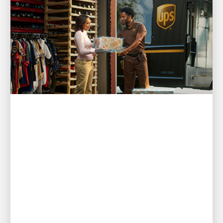
LẤY ĐỔI MỚI LÀM ĐỘNG LỰC
Bằng chứng Quan trọng hơn Lời
hứa: Các sáng kiến ​​AI Táo bạo
của UPS Nâng cao Sản phẩm,
Dịch vụ và Trải nghiệm Khách
hàng
Đầu tư vào Trí tuệ Nhân tạo (AI) mang lại các giải