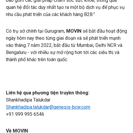
bao gồm các giải pháp chăm sóc sức khỏe, thông qua
quan hệ đối tác duy nhất tạo ra một bộ dịch vụ để phục vụ
nhu cầu phát triển của các khách hàng B2B.”
Có trụ sở chính tại Gurugram,
MOVIN
sẽ bắt đầu hoạt động
ngày hôm nay theo từng giai đoạn và sẽ phát triển mạnh
vào tháng 7 năm 2022, bắt đầu từ Mumbai, Delhi NCR và
Bengaluru - với nhiều sự mở rộng hơn tới các siêu thị và
thành phố khác trên toàn quốc.
Liên hệ qua phương tiện truyền thông:
Shankhadipa Talukdar
Shankhadipa.talukdar@genesis-bcw.com
+91 999 995 6546
Về MOVIN