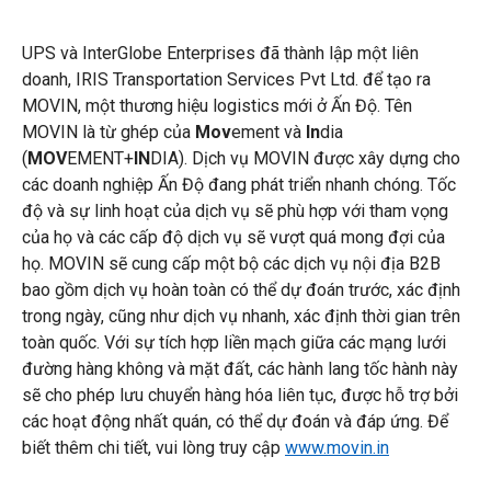
UPS và InterGlobe Enterprises đã thành lập một liên
doanh, IRIS Transportation Services Pvt Ltd. để tạo ra
MOVIN, một thương hiệu logistics mới ở Ấn Độ. Tên
MOVIN là từ ghép của
Mov
ement và
In
dia
(
MOV
EMENT+
IN
DIA). Dịch vụ MOVIN được xây dựng cho
các doanh nghiệp Ấn Độ đang phát triển nhanh chóng. Tốc
độ và sự linh hoạt của dịch vụ sẽ phù hợp với tham vọng
của họ và các cấp độ dịch vụ sẽ vượt quá mong đợi của
họ. MOVIN sẽ cung cấp một bộ các dịch vụ nội địa B2B
bao gồm dịch vụ hoàn toàn có thể dự đoán trước, xác định
trong ngày, cũng như dịch vụ nhanh, xác định thời gian trên
toàn quốc. Với sự tích hợp liền mạch giữa các mạng lưới
đường hàng không và mặt đất, các hành lang tốc hành này
sẽ cho phép lưu chuyển hàng hóa liên tục, được hỗ trợ bởi
các hoạt động nhất quán, có thể dự đoán và đáp ứng. Để
biết thêm chi tiết, vui lòng truy cập
www.movin.in