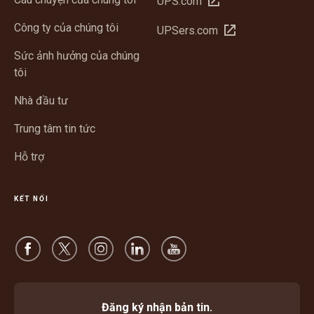
UPS.com
trong
Công ty của chúng tôi
Mở
UPSers.com
cửa
trong
sổ
Sức ảnh hưởng của chúng
cửa
mới
tôi
sổ
mới
Nhà đầu tư
Trung tâm tin tức
Hỗ trợ
KẾT NỐI
Đăng ký nhận bản tin.