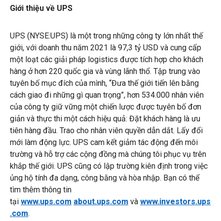
Giới thiệu về UPS
UPS (NYSE:UPS) là một trong những công ty lớn nhất thế
giới, với doanh thu năm 2021 là 97,3 tỷ USD và cung cấp
một loạt các giải pháp logistics được tích hợp cho khách
hàng ở hơn 220 quốc gia và vùng lãnh thổ. Tập trung vào
tuyên bố mục đích của mình, “Đưa thế giới tiến lên bằng
cách giao đi những gì quan trọng”, hơn 534.000 nhân viên
của công ty giữ vững một chiến lược được tuyên bố đơn
giản và thực thi một cách hiệu quả: Đặt khách hàng là ưu
tiên hàng đầu. Trao cho nhân viên quyền dẫn dắt. Lấy đổi
mới làm động lực. UPS cam kết giảm tác động đến môi
trường và hỗ trợ các cộng đồng mà chúng tôi phục vụ trên
khắp thế giới. UPS cũng có lập trường kiên định trong việc
ủng hộ tính đa dạng, công bằng và hòa nhập. Bạn có thể
tìm thêm thông tin
tại
www.ups.com
about.ups.com
và
www.investors.ups
.com
.