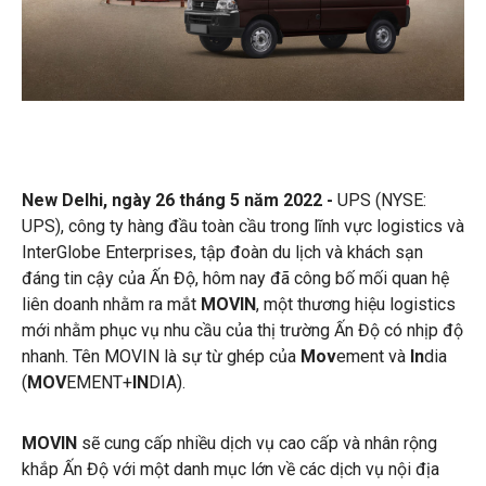
New Delhi, ngày 26 tháng 5 năm 2022 -
UPS (NYSE:
UPS), công ty hàng đầu toàn cầu trong lĩnh vực logistics và
InterGlobe Enterprises, tập đoàn du lịch và khách sạn
đáng tin cậy của Ấn Độ, hôm nay đã công bố mối quan hệ
liên doanh nhằm ra mắt
MOVIN
, một thương hiệu logistics
mới nhằm phục vụ nhu cầu của thị trường Ấn Độ có nhịp độ
nhanh. Tên MOVIN là sự từ ghép của
Mov
ement và
In
dia
(
MOV
EMENT+
IN
DIA).
MOVIN
sẽ cung cấp nhiều dịch vụ cao cấp và nhân rộng
khắp Ấn Độ với một danh mục lớn về các dịch vụ nội địa