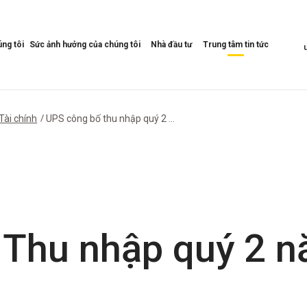
ng tôi
Sức ảnh hưởng của chúng tôi
Nhà đầu tư
Trung tâm tin tức
Mở
Mở
Mở
Menu
Menu
Menu
Tác
Nhà
Trung
động
đầu
tâm
của
tư
tin
Tài chính
UPS công bố thu nhập quý 2 ...
chúng
tức
tôi
 Thu nhập quý 2 