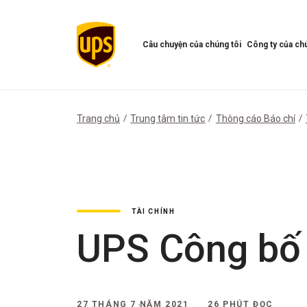
Câu chuyện của chúng tôi
Công ty của chú
Mở
Mở
menu
Menu
Câu
công
chuyện
ty
của
của
Trang chủ
Trung tâm tin tức
Thông cáo Báo chí
chúng
chúng
tôi
tôi
TÀI CHÍNH
UPS Công bố
27 THÁNG 7 NĂM 2021
26 PHÚT ĐỌC