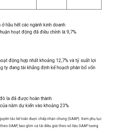
ở hầu hết các ngành kinh doanh.
nhuận hoạt động đã điều chỉnh là 9,7%.
hoạt động hợp nhất khoảng 12,7% và tỷ suất lợi
g ty đang tái khẳng định kế hoạch phân bổ vốn
 đô la đã được hoàn thành.
ại của năm dự kiến vào khoảng 23%.
c Nguyên tắc kế toán được chấp nhận chung (GAAP). Xem phụ lục
g theo GAAP, bao gồm cả tái điều giải theo số liệu GAAP tương