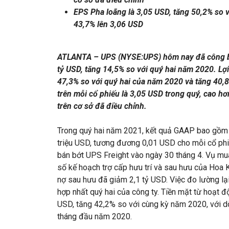
EPS Pha loãng là 3,05 USD, tăng 50,2% so 
43,7% lên 3,06 USD
ATLANTA – UPS (NYSE:UPS) hôm nay đã công bố
tỷ USD, tăng 14,5% so với quý hai năm 2020. Lợi
47,3% so với quý hai của năm 2020 và tăng 40,8
trên mỗi cổ phiếu là 3,05 USD trong quý, cao h
trên cơ sở đã điều chỉnh.
Trong quý hai năm 2021, kết quả GAAP bao gồm c
triệu USD, tương đương 0,01 USD cho mỗi cổ phiế
bán bớt UPS Freight vào ngày 30 tháng 4. Vụ mua
số kế hoạch trợ cấp hưu trí và sau hưu của Hoa 
nợ sau hưu đã giảm 2,1 tỷ USD. Việc đo lường lạ
hợp nhất quý hai của công ty. Tiền mặt từ hoạt độ
USD, tăng 42,2% so với cùng kỳ năm 2020, với dòn
tháng đầu năm 2020.