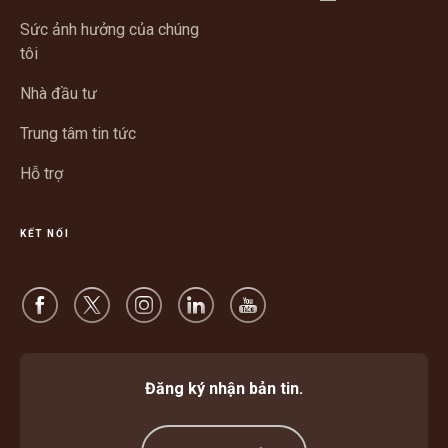
trong
sổ
Sức ảnh hưởng của chúng
cửa
mới
tôi
sổ
mới
Nhà đầu tư
Trung tâm tin tức
Hỗ trợ
KẾT NỐI
Đăng ký nhận bản tin.