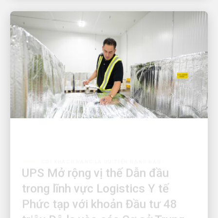
COI KHÁCH HÀNG LÀ ƯU TIÊN HÀNG ĐẦU
UPS Mở rộng vị thế Dẫn đầu
trong lĩnh vực Logistics Y tế
Phức tạp với khoản Đầu tư 48
triệu Đô la vào các Cơ sở Trung