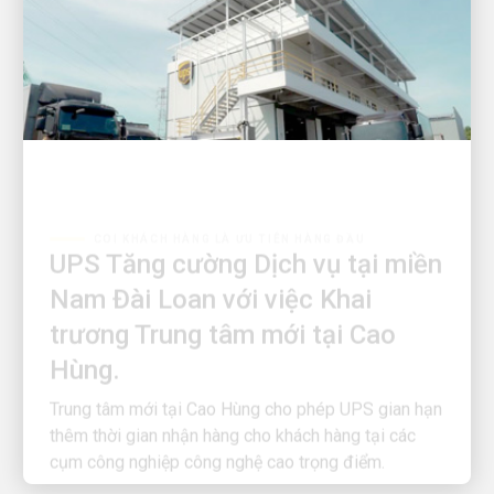
COI KHÁCH HÀNG LÀ ƯU TIÊN HÀNG ĐẦU
UPS Tăng cường Dịch vụ tại miền
Nam Đài Loan với việc Khai
trương Trung tâm mới tại Cao
Hùng.
Trung tâm mới tại Cao Hùng cho phép UPS gian hạn
thêm thời gian nhận hàng cho khách hàng tại các
cụm công nghiệp công nghệ cao trọng điểm.