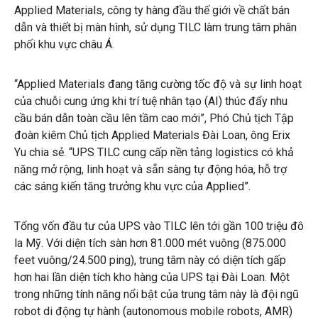
Applied Materials, công ty hàng đầu thế giới về chất bán
dẫn và thiết bị màn hình, sử dụng TILC làm trung tâm phân
phối khu vực châu Á.
“Applied Materials đang tăng cường tốc độ và sự linh hoạt
của chuỗi cung ứng khi trí tuệ nhân tạo (AI) thúc đẩy nhu
cầu bán dẫn toàn cầu lên tầm cao mới”, Phó Chủ tịch Tập
đoàn kiêm Chủ tịch Applied Materials Đài Loan, ông Erix
Yu chia sẻ. “UPS TILC cung cấp nền tảng logistics có khả
năng mở rộng, linh hoạt và sẵn sàng tự động hóa, hỗ trợ
các sáng kiến ​​tăng trưởng khu vực của Applied”.
Tổng vốn đầu tư của UPS vào TILC lên tới gần 100 triệu đô
la Mỹ. Với diện tích sàn hơn 81.000 mét vuông (875.000
feet vuông/24.500 ping), trung tâm này có diện tích gấp
hơn hai lần diện tích kho hàng của UPS tại Đài Loan. Một
trong những tính năng nổi bật của trung tâm này là đội ngũ
robot di động tự hành (autonomous mobile robots, AMR)