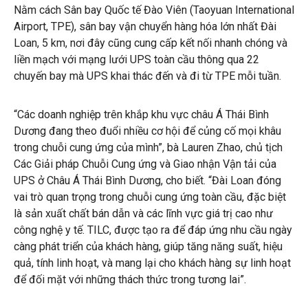
Nằm cách Sân bay Quốc tế Đào Viên (Taoyuan International
Airport, TPE), sân bay vận chuyển hàng hóa lớn nhất Đài
Loan, 5 km, nơi đây cũng cung cấp kết nối nhanh chóng và
liền mạch với mạng lưới UPS toàn cầu thông qua 22
chuyến bay mà UPS khai thác đến và đi từ TPE mỗi tuần.
“Các doanh nghiệp trên khắp khu vực châu Á Thái Bình
Dương đang theo đuổi nhiều cơ hội để củng cố mọi khâu
trong chuỗi cung ứng của mình”, bà Lauren Zhao, chủ tịch
Các Giải pháp Chuỗi Cung ứng và Giao nhận Vận tải của
UPS ở Châu Á Thái Bình Dương, cho biết. “Đài Loan đóng
vai trò quan trọng trong chuỗi cung ứng toàn cầu, đặc biệt
là sản xuất chất bán dẫn và các lĩnh vực giá trị cao như
công nghệ y tế. TILC, được tạo ra để đáp ứng nhu cầu ngày
càng phát triển của khách hàng, giúp tăng năng suất, hiệu
quả, tính linh hoạt, và mang lại cho khách hàng sự linh hoạt
để đối mặt với những thách thức trong tương lai”.