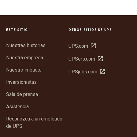
ESTE SITIO
OTROS SITIOS DE UPS
Nuestras historias
Abrir
UPS.com
en
Nuestra empresa
Abrir
UPSers.com
una
en
ventana
Nuestro impacto
Abrir
UPSjobs.com
una
nueva
en
ventana
Inversionistas
una
nueva
ventana
Sala de prensa
nueva
Asistencia
Reconozca a un empleado
de UPS