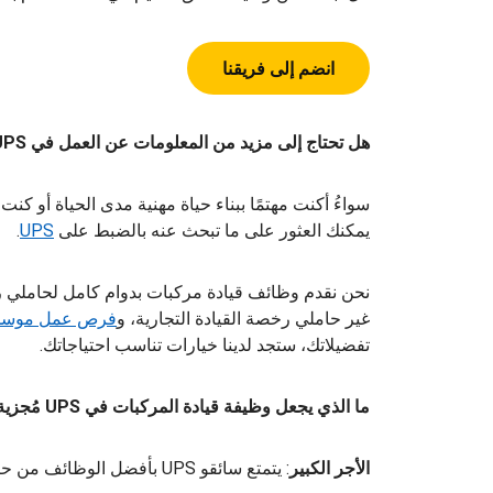
انضم إلى فريقنا
هل تحتاج إلى مزيد من المعلومات عن العمل في UPS؟
سواءُ أكنت مهتمًا ببناء حياة مهنية مدى الحياة أو ك
يمكنك العثور على ما تبحث عنه بالضبط على
UPS
.
نحن نقدم وظائف قيادة مركبات بدوام كامل لحاملي ر
غير حاملي رخصة القيادة التجارية، و
فرص عمل موسمية
تفضيلاتك، ستجد لدينا خيارات تناسب احتياجاتك.
ما الذي يجعل وظيفة قيادة المركبات في UPS مُجزية للغاية؟
الأجر الكبير
: يتمتع سائقو UPS بأفضل الوظائف من حيث الأجور في مجال النقل بالشاحنات.