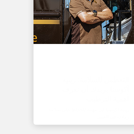
صاحب عمل رائع
التعطش للسلامة: رينيه
أكوستا يريدك أن تعرف
أهمية الترطيب
رينيه أكوستا في مهمة للحفاظ على سلامة
زملائه في العمل