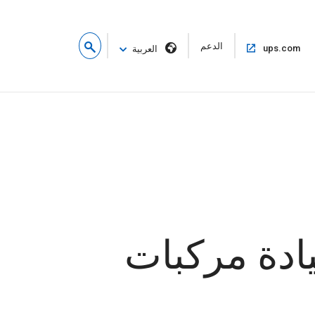
فتح
الدعم
فتح
ups.com
العربية
في
في
نافذة
نفس
جديدة
النافذة
يادة مركبات