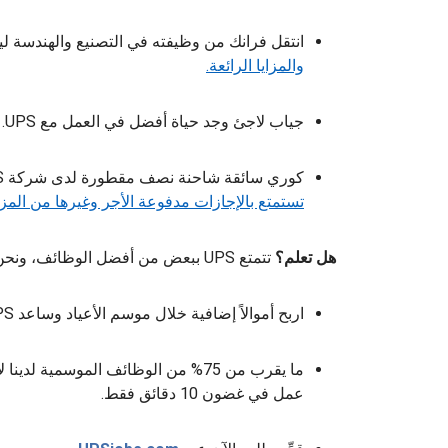
انتقل فرانك من وظيفته في التصنيع والهندسة ليصب
والمزايا الرائعة.
جياب لاجئ وجد حياة أفضل في العمل مع UPS.
كوري سائقة شاحنة نصف مقطورة لدى شركة UPS وتشارك في مسابقات كمال الأجسام.
تستمتع بالإجازات مدفوعة الأجر وغيرها من المزاي
هل تعلم؟
تتمتع UPS ببعض من أفضل الوظائف، ونحن نوظف حاليًا أكثر من 125 ألف عامل موسمي.
اربح أموالاً إضافية خلال موسم الأعياد وساعد UPS في تسليم الطلبات في الوقت المحدد لعملائنا.
ما يقرب من 75% من الوظائف الموسم
عمل في غضون 10 دقائق فقط.