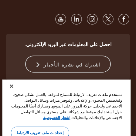
احصل على المعلومات عبر البريد الإلكتروني.
اشترك في نشرة الأخبار
الحماية ضد الاحتيال
الشروط والأحكام
شروط استخدام موقع الويب
نستخدم ملفات تعريف الارتباط للسماح لموقعنا بالعمل بشكل صحيح،
إشعار الخصوصية
إعدادات ملفات تعريف الارتباط
ولتخصيص المحتوى والإعلانات، ولتوفير ميزات وسائل التواصل
الاجتماعي ولتحليل حركة المرور على الموقع. ونشارك أيضًا المعلومات
حقوق النشر ©1994 - 2026 لشركة United Parcel Service of America Inc.
حول استخدامك موقعنا مع شركائنا على مستوى وسائل التواصل
جميع الحقوق محفوظة. لم تعد ترغب في تلقي تحديثات بالبريد الإلكتروني؟
الاجتماعي والإعلانات والتحليلات.
إشعار الخصوصية
إلغاء الاشتراك هنا
لتحديث جميع تفضيلات البريد الإلكتروني الأخرى الخاصة بشركة UPS أو إلغاء
إعدادات ملف تعريف الارتباط
الاشتراك في خدمة رسائل البريد الإلكتروني التسويقية من شركة UPS،
انقر