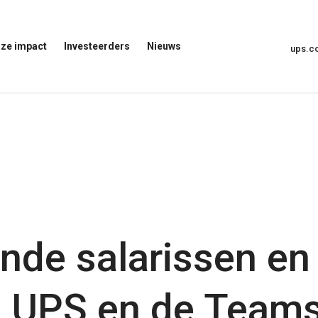
ze impact
Investeerders
Nieuws
ups.
Menu
Nieuwsmenu
voor
Openen
investeerders
openen
t
de salarissen en 
 UPS en de Teams