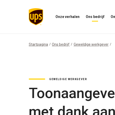
Onze verhalen
Ons bedrijf
On
Open
Open
Open
het
ons
het
menu
bedrijfsmenu
menu
Onze
Onze
Verhalen
impac
Startpagina
Ons bedrijf
Geweldige werkgever
GEWELDIGE WERKGEVER
Toonaangeven
met dank aan