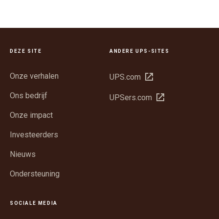
DEZE SITE
ANDERE UPS-SITES
Onze verhalen
Opent
UPS.com
in
Ons bedrijf
Opent
UPSers.com
een
in
nieuw
Onze impact
een
venster
nieuw
Investeerders
venster
Nieuws
Ondersteuning
SOCIALE MEDIA