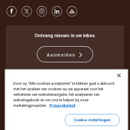
Ontvang nieuws in uw inbox.
Aanmelden
Beschermen tegen fraude
Algemene voorwaarden
Door op “Alle cookies accepteren” te klikken gaat u akkoord
Gebruiksvoorwaarden website
Privacyverklaring
met het opslaan van cookies op uw apparaat voor het
Cookie-instellingen
verbeteren van websitenavigatie, het analyseren van
websitegebruik en om ons te helpen bij onze
Copyright © 1994 - 2026 United Parcel Service of America, Inc. Alle
marketingprojecten.
Privacybeleid
rechten voorbehouden. Wilt u geen e-mailupdates meer ontvangen?
Meld u hier af
Cookie-instellingen
Om alle andere e-mailvoorkeuren van UPS bij te werken of om u af te
melden voor marketing-e-mails van UPS,
klikt u hier.