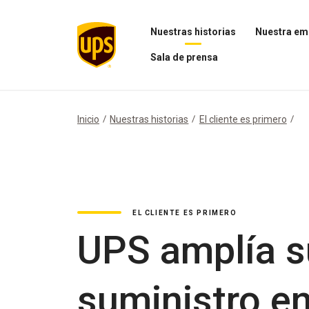
Nuestras historias
Nuestra em
Abrir
Abrir
Sala de prensa
el
el
menú
menú
Abrir
Nuestras
Nuestra
el
historias
empresa
menú
Sala
Inicio
Nuestras historias
El cliente es primero
de
prensa
EL CLIENTE ES PRIMERO
UPS amplía s
suministro en