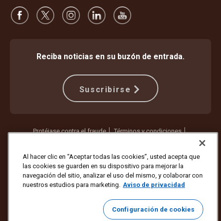
Reciba noticias en su buzón de entrada.
Suscribirse
Protéjase contra el fraude
Términos y condiciones
Términos de uso del sitio web
Aviso de privacidad
Configuración de cookies
Al hacer clic en “Aceptar todas las cookies”, usted acepta que
las cookies se guarden en su dispositivo para mejorar la
Copyright ©1994 - 2026 United Parcel Service of America, Inc. Todos
navegación del sitio, analizar el uso del mismo, y colaborar con
los derechos reservados. ¿Ya no quiere recibir actualizaciones por
nuestros estudios para marketing.
Aviso de privacidad
correo electrónico?
Cancelar la suscripción aquí
Para actualizar todas las demás preferencias de correo electrónico o
Configuración de cookies
cancelar la suscripción a los correos electrónicos de marketing de