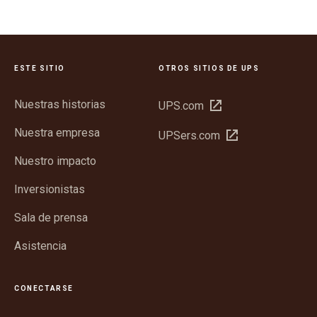
ESTE SITIO
OTROS SITIOS DE UPS
Nuestras historias
Abrir
UPS.com
en
Nuestra empresa
Abrir
UPSers.com
una
en
ventana
Nuestro impacto
una
nueva
ventana
Inversionistas
nueva
Sala de prensa
Asistencia
CONECTARSE