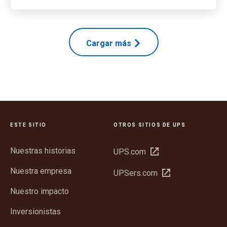
Cargar más
ESTE SITIO
OTROS SITIOS DE UPS
Nuestras historias
Abrir
UPS.com
en
Nuestra empresa
Abrir
UPSers.com
una
en
ventana
Nuestro impacto
una
nueva
ventana
Inversionistas
nueva